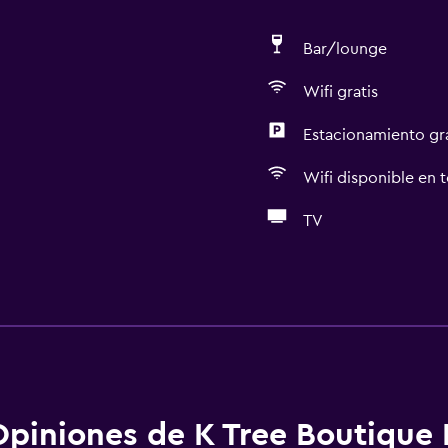
Bar/lounge
Wifi gratis
Estacionamiento gr
Wifi disponible en t
TV
Servicios y facilidades
Centro de negocios
aciones
Servicio de despertador
Caja fuerte
Cambio de divisas
Opiniones de K Tree Boutique 