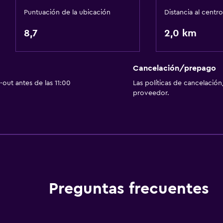
Espacio de almacenamie
Puntuación de la ubicación
Distancia al centro
 alojamiento
8,7
2,0 km
Salud y seguridad
Limpieza diaria
Cancelación/prepago
Botiquín de primeros aux
out antes de las 11:00
Las políticas de cancelación
Cámaras CCTV en zonas
proveedor.
Cámaras CCTV en el exte
Seguridad las 24 horas
Accesibilidad y adecuac
Habitaciones para no fu
Ascensor
Preguntas frecuentes
Ascensor disponible
Áreas designadas para 