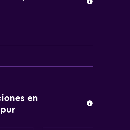
ones
ciones en
das
apur