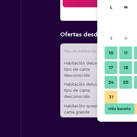
Bus
L
M
$22
Ofertas desde
/
Oferta má
3
4
Tipo de habitación
Proveedo
10
11
Habitación deluxe,
17
18
tipo de cama
desconocido
24
25
Habitación deluxe,
tipo de cama
desconocido
31
Habitación queen, 1
Más barato
cama grande