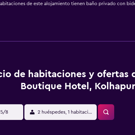
abitaciones de este alojamiento tienen baño privado con bide
das las habitaciones cuentan con aire acondicionado, caja fuer
et, continentales o vegetarianas. Fuerte de Panhala está a 24
 km.
cio de habitaciones y ofertas 
Boutique Hotel, Kolhapu
15/8
2 huéspedes, 1 habitación