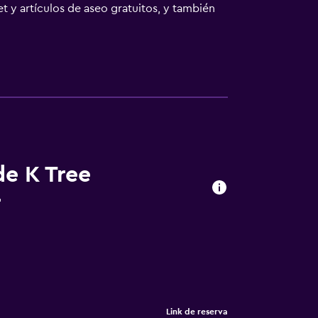
t y artículos de aseo gratuitos, y también
te y TV de pantalla plana. El desayuno está
 km del alojamiento. El aeropuerto
de K Tree
r
Link de reserva