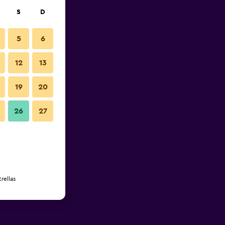
S
D
5
6
12
13
19
20
26
27
rellas