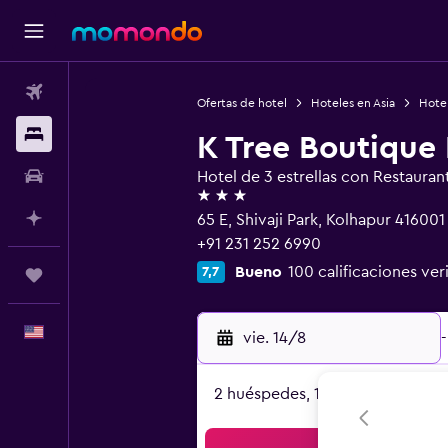
Vuelos
Ofertas de hotel
Hoteles en Asia
Hotel
Alojamientos
K Tree Boutique 
Autos
Hotel de 3 estrellas con Restauran
3 estrellas
Planifica con IA
65 E, Shivaji Park, Kolhapur 416001
+91 231 252 6990
Bueno
100 calificaciones ver
7,7
Trips
Español
vie. 14/8
-
2 huéspedes, 1 habitación