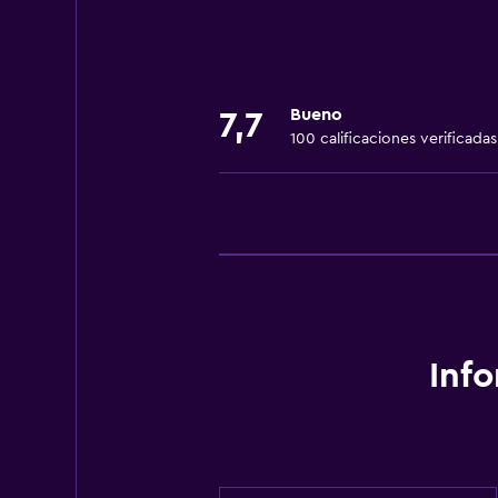
Toallas
Ventilador
Extinguidor
Bueno
Artículos de aseo gratis
7,7
100 calificaciones verificadas
Alarma de humo
Gel de ducha
Aire acondicionado
Comedor
Tetera eléctrica
Microondas
Inf
Restaurante
Bar/lounge
Tetera/cafetera