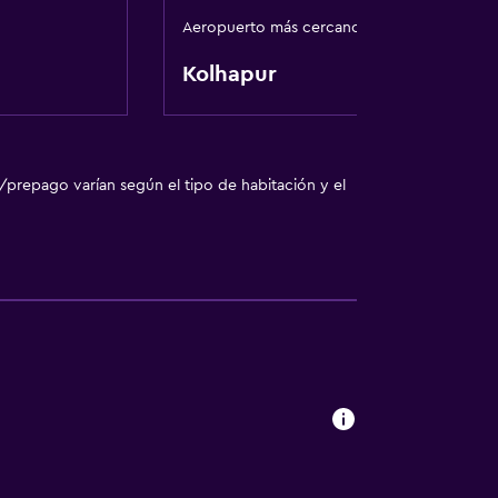
nto
Aeropuerto más cercano
Kolhapur
ilios
/prepago varían según el tipo de habitación y el
 comunes
rior
ión
madores disponibles
fumadores