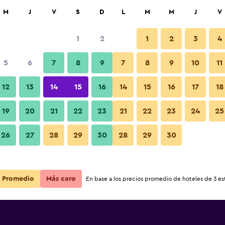
car
M
J
V
S
D
L
M
M
J
V
1
2
1
2
3
4
s barata de precio por noche
5
6
7
8
9
7
8
9
10
11
r
Total noche
12
13
14
15
16
14
15
16
17
18
19
20
21
22
23
21
22
23
24
25
$22
Ver oferta
26
27
28
29
30
28
29
30
$25
Ver oferta
Promedio
$41
Más caro
Ver oferta
En base a los precios promedio de hoteles de 3 est