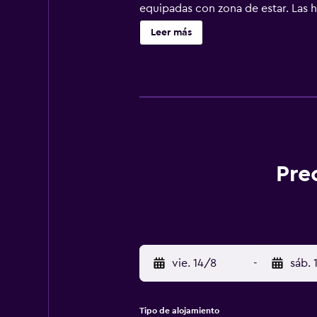
equipadas con zona de estar. Las h
cuentan con vistas a la ciudad. To
Leer más
disponible e incluye opciones buff
(Aeropuerto de Kolhapur) está a 9
Pre
vie. 14/8
-
sáb. 
Tipo de alojamiento