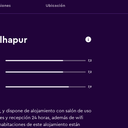
iones
Ubicación
olhapur
7,2
7,2
7,9
r, y dispone de alojamiento con salón de uso
nes y recepción 24 horas, además de wifi
 habitaciones de este alojamiento están