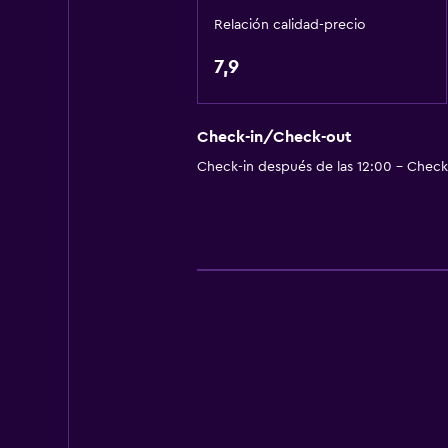
Nevera
Relación calidad-precio
La comida se puede entregar en el
7,9
Baño
Bidé
Check-in/Check-out
Aseo
Check-in después de las 12:00 - Check-
Papel higiénico
Cepillo de dientes
Baño privado
Estacionamiento y transporte
Traslado aeropuerto
Estacionamiento gratuito
Servicio de traslado
Estacionamiento privado