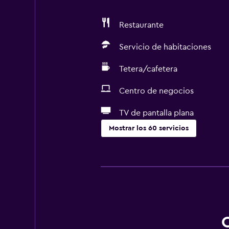
Restaurante
Servicio de habitaciones
Tetera/cafetera
Centro de negocios
TV de pantalla plana
Mostrar los 60 servicios
Servicios básicos
Wifi gratis
Wifi disponible en todas las instal
Internet
Ropa de cama