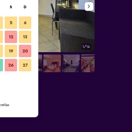
S
D
5
6
12
13
1/14
Lounge
19
20
26
27
rellas