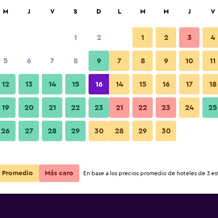
car
M
J
V
S
D
L
M
M
J
V
1
2
1
2
3
4
5
6
7
8
9
7
8
9
10
11
Habitación
12
13
14
15
16
14
15
16
17
18
Ver precios
19
20
21
22
23
21
22
23
24
25
Fotos
26
27
28
29
30
28
29
30
Ver precios
Ver precios
Promedio
Más caro
En base a los precios promedio de hoteles de 3 est