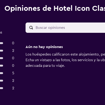
Opiniones de Hotel Icon Cla
as
0
Aún no hay opiniones
2
Los huéspedes calificaron este alojamiento, p
0
Echa un vistazo a las fotos, los servicios y la u
0
adecuada para tu viaje.
5
2
2