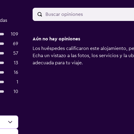
adas
109
Aún no hay opiniones
69
Los huéspedes calificaron este alojamiento, p
57
Echa un vistazo a las fotos, los servicios y la u
13
adecuada para tu viaje.
16
1
10