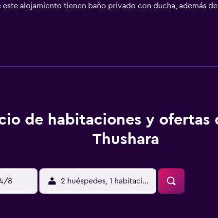
 de este alojamiento tienen baño privado con ducha, además de 
scina. Las habitaciones incluyen armario. Hay opciones a la ca
amiento hay puntos de interés como Vizhinjam Lighthouse, Vi
 El aeropuerto (Aeropuerto internacional de Thiruvananthap
cio de habitaciones y ofertas
Thushara
14/8
2 huéspedes, 1 habitación