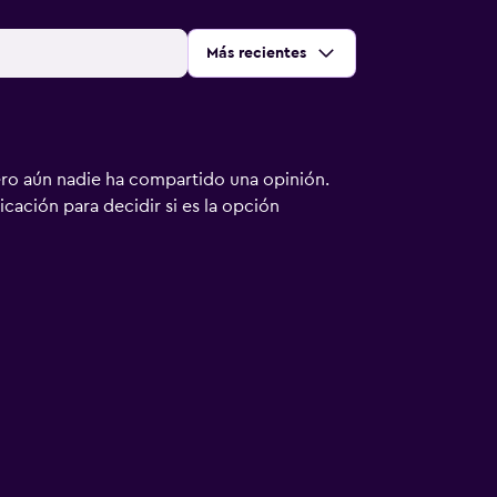
Ordenar por
:
Más recientes
ero aún nadie ha compartido una opinión.
bicación para decidir si es la opción