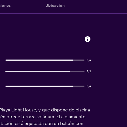
iones
Ubicación
8,6
8,2
8,6
Playa Light House, y que dispone de piscina
ién ofrece terraza solárium. El alojamiento
bitación está equipada con un balcón con