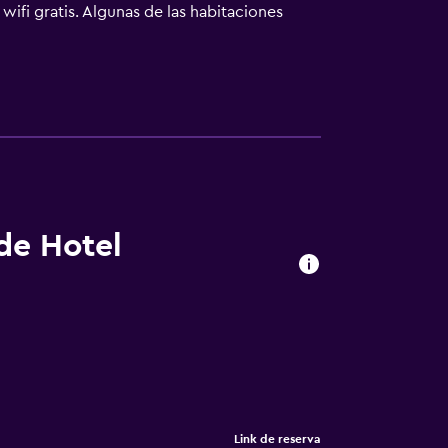
wifi gratis. Algunas de las habitaciones
rta o continentales de desayuno disponibles
zhinjam Marine Aquarium y
uram) está a 12 km.
 de Hotel
Link de reserva