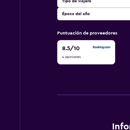
Tipo de viajero
Época del año
Puntuación de proveedores
8.5
8.5
/10
de
4 opiniones
10
Inf