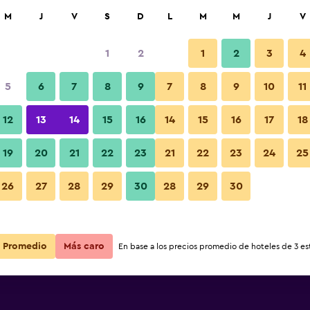
car
M
J
V
S
D
L
M
M
J
V
1
2
1
2
3
4
s barata de precio por noche
5
6
7
8
9
7
8
9
10
11
r
Total noche
12
13
14
15
16
14
15
16
17
18
19
20
21
22
23
21
22
23
24
25
$22
Ver oferta
26
27
28
29
30
28
29
30
$24
Ver oferta
Promedio
Más caro
En base a los precios promedio de hoteles de 3 est