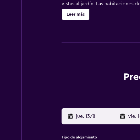
vistas al jardín. Las habitaciones
están equipadas con vistas a la pi
Leer más
en Hotel Thushara. Cerca del aloj
Padmanabhapuram Palace, Kovalam.
Pre
jue. 13/8
-
vie. 
Tipo de alojamiento