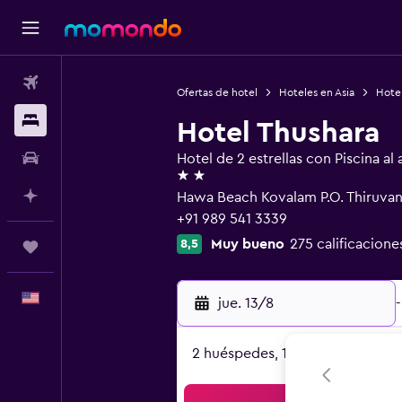
Vuelos
Ofertas de hotel
Hoteles en Asia
Hotel
Alojamientos
Hotel Thushara
Autos
Hotel de 2 estrellas con Piscina al a
2 estrellas
Planifica con IA
Hawa Beach Kovalam P.O. Thiruva
+91 989 541 3339
Muy bueno
275 calificacione
8,5
Trips
Español
jue. 13/8
-
2 huéspedes, 1 habitación