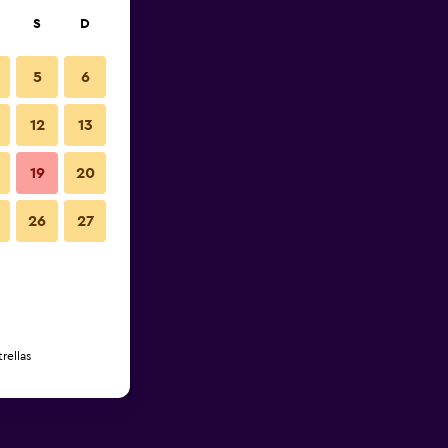
S
D
5
6
12
13
19
20
26
27
rellas