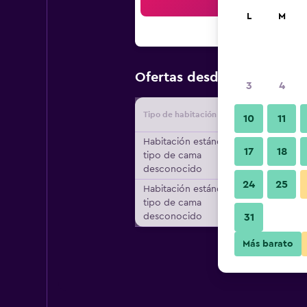
Bus
L
M
$22
Ofertas desde
/
Oferta má
3
4
Tipo de habitación
Proveedo
10
11
Habitación estándar,
17
18
tipo de cama
desconocido
24
25
Habitación estándar,
tipo de cama
desconocido
31
Más barato