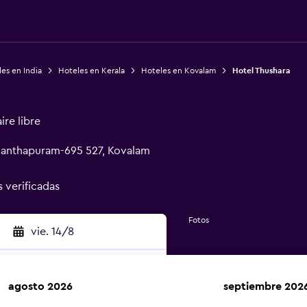
es en India
Hoteles en Kerala
Hoteles en Kovalam
Hotel Thushara
ire libre
nanthapuram-695 527, Kovalam
s verificadas
Fotos
vie. 14/8
agosto 2026
septiembre 202