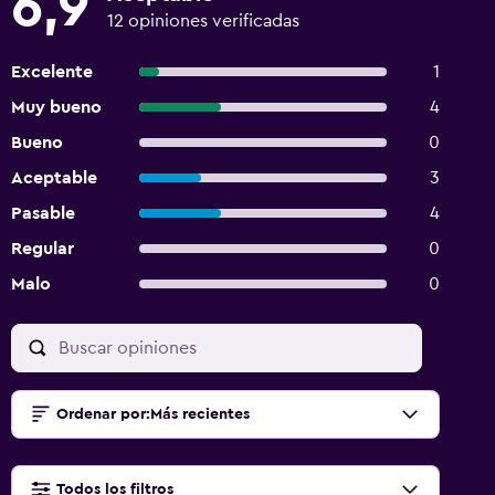
6,9
12 opiniones verificadas
Excelente
1
Muy bueno
4
Bueno
0
Aceptable
3
Pasable
4
Regular
0
Malo
0
Ordenar por
:
Más recientes
Todos los filtros