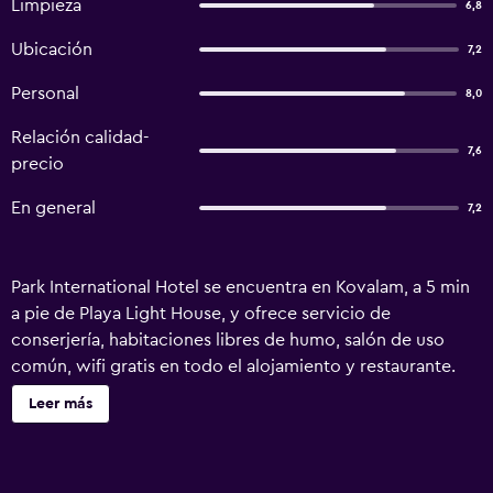
Limpieza
6,8
Ubicación
7,2
Personal
8,0
Relación calidad-
7,6
precio
En general
7,2
Park International Hotel se encuentra en Kovalam, a 5 min
a pie de Playa Light House, y ofrece servicio de
conserjería, habitaciones libres de humo, salón de uso
común, wifi gratis en todo el alojamiento y restaurante.
Este hotel de 2 estrellas ofrece recepción 24 horas y
Leer más
cajero automático. El hotel dispone de piscina cubierta,
bañera de hidromasaje y servicio de traslado gratuito. En
el hotel, la clientela puede disfrutar de centro de spa.