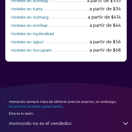
a partir de $355
Hoteles en Bombay
a partir de $34
Hoteles en Katra
a partir de $414
Hoteles en Gulmarg
a partir de $44
Hoteles en Amritsar
Hoteles en Hyderabad
a partir de $56
Hoteles en Jaipur
a partir de $68
Hoteles en Gurugram
a partir de $36
Hoteles en Agra
momondo siempre trata de obtener precios exactos, sin embargo,
*
los precios no están garantizados
.
Esta es la razón:
momondo no es el vendedor.