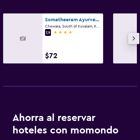
Somatheeram Ayurveda Village
Chowara, South of Kovalam, Kovalam
4 estrellas
7,9
$72
Ahorra al reservar
hoteles con momondo