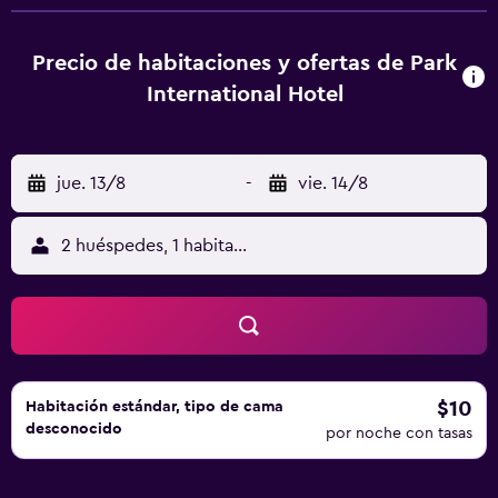
Templo Padmanabhaswamy está a 13 km del alojamiento,
y Napier Museum está a 16 km. El aeropuerto (Aeropuerto
internacional de Thiruvananthapuram) está a 12 km.
Precio de habitaciones y ofertas de Park
International Hotel
jue. 13/8
-
vie. 14/8
2 huéspedes, 1 habitación
$10
Habitación estándar, tipo de cama
desconocido
por noche con tasas