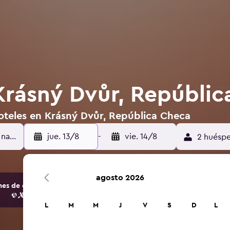
Krásný Dvůr, Repúbli
oteles en Krásný Dvůr, República Checa
jue. 13/8
-
vie. 14/8
2 huéspe
agosto 2026
s de opciones de hoteles y alojamientos.
L
M
M
J
V
S
D
L