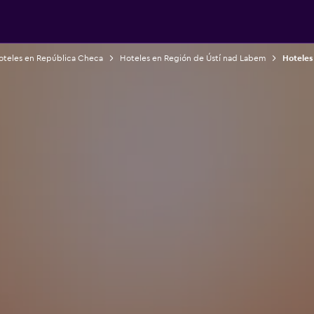
oteles en República Checa
Hoteles en Región de Ústí nad Labem
Hoteles