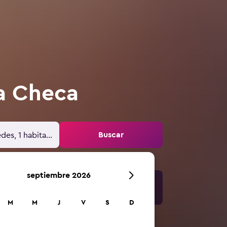
ca Checa
Buscar
des, 1 habitación
septiembre 2026
M
M
J
V
S
D