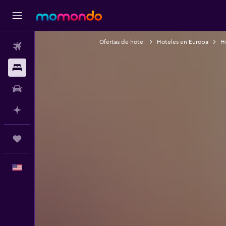
Ofertas de hotel
Hoteles en Europa
H
Vuelos
Alojamientos
Autos
Planifica con IA
Trips
Español