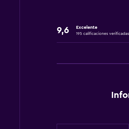
Zona de estar
Sofá
Alfombrado
Excelente
9,6
Vista a la montaña
195 calificaciones verificadas
Vista a la ciudad
Bodega de esquí
Espacio de almacenamiento
Servicios y facilidades
Servicio de despertador
Instalaciones para reuniones
Inf
Servicio de habitaciones
Check-out exprés
Botella de agua