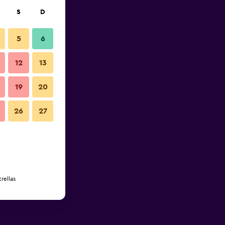
S
D
5
6
12
13
19
20
26
27
rellas