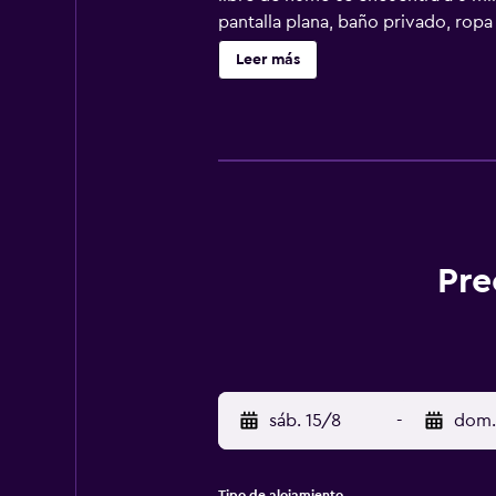
pantalla plana, baño privado, ropa
habitaciones con vistas a la monta
Leer más
ofrece zona de juegos infantil. La
está a 47 km del alojamiento, y Mu
Pre
sáb. 15/8
-
dom.
Tipo de alojamiento