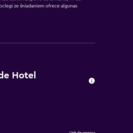
noclegi ze śniadaniem ofrece algunas
sayuno buffet. Wysoka noclegi ze śniadaniem
ededores, como esquí. Castillo de Lubovna
 de Hotel
Link de reserva