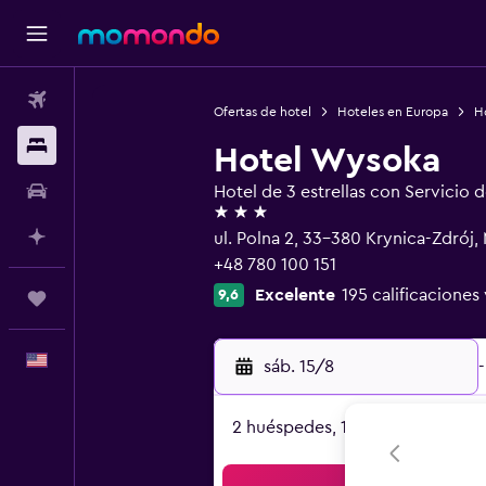
Vuelos
Ofertas de hotel
Hoteles en Europa
Ho
Alojamientos
Hotel Wysoka
Autos
Hotel de 3 estrellas con Servicio 
3 estrellas
Planifica con IA
ul. Polna 2, 33-380 Krynica-Zdrój,
+48 780 100 151
Excelente
195 calificaciones 
9,6
Trips
Español
sáb. 15/8
-
2 huéspedes, 1 habitación