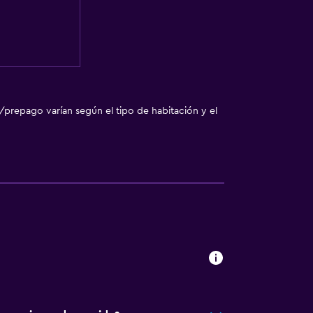
a
/prepago varían según el tipo de habitación y el
ión
 consulta (pueden aplicar cargos extra)
ibles por escaleras