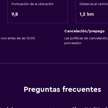
Jardín
Puntuación de la ubicación
Distancia al centro
9,8
1,2 km
Habitación
Almohada de plumas
Cancelación/prepago
Enchufe cerca de la cam
out antes de las 12:00
Las políticas de cancelación
proveedor.
Sofá cama
Perchero
Armario o clóset
Accesibilidad y adecuac
Mascotas permitidas bajo
Preguntas frecuentes
Para no fumadores
Almohada sin plumas
Plantas superiores acces