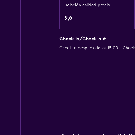
Check-in/check-out privado
Relación calidad-precio
Recepción 24 horas
9,6
Baño
Ducha
Check-in/Check-out
Secador de pelo
Check-in después de las 15:00 - Check-
Aseo
Papel higiénico
Baño privado
Actividades
Senderismo
Bicicletas
Juegos de mesa/rompecabezas
Esquí