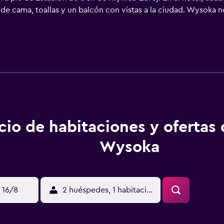
 de cama, toallas y un balcón con vistas a la ciudad. Wysoka 
ña, y todas tienen hervidor. En el alojamiento se sirve un de
 clientela puede practicar actividades en Krynica-Zdrój y alr
szyna - Ruiny Zamku está a 11 km.
cio de habitaciones y ofertas
Wysoka
 16/8
2 huéspedes, 1 habitación