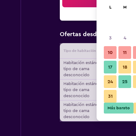
Bus
L
M
$77
Ofertas desde
/
Oferta má
3
4
Tipo de habitación
Proveedo
10
11
Habitación estándar,
17
18
tipo de cama
desconocido
24
25
Habitación estándar,
tipo de cama
desconocido
31
Habitación estándar,
Más barato
tipo de cama
desconocido