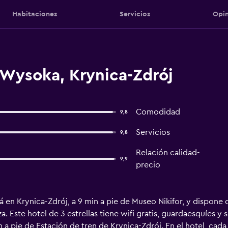
Habitaciones
Servicios
Opin
 Wysoka, Krynica-Zdrój
Comodidad
9,8
Servicios
9,8
Relación calidad-
9,9
precio
en Krynica-Zdrój, a 9 min a pie de Museo Nikifor, y dispone 
a. Este hotel de 3 estrellas tiene wifi gratis, guardaesquíes y
 a pie de Estación de tren de Krynica-Zdrój. En el hotel, cad