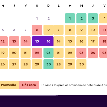
car
M
J
V
S
D
L
M
M
J
V
1
2
1
2
3
4
s barata de precio por noche
5
6
7
8
9
7
8
9
10
11
r
Total noche
12
13
14
15
16
14
15
16
17
18
19
20
21
22
23
21
22
23
24
25
$77
Ver oferta
26
27
28
29
30
28
29
30
$91
Ver oferta
Promedio
Más caro
En base a los precios promedio de hoteles de 3 est
$106
Ver oferta