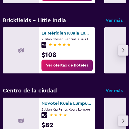
Brickfields - Little India
Ver más
Le Méridien Kuala Lumpur
2 Jalan Stesen Sentral, Kuala Lumpur
5 estrellas
9,1
$108
Ver ofertas de hoteles
Centro de la ciudad
Ver más
Novotel Kuala Lumpur City Centre
2 Jalan Kia Peng, Kuala Lumpur
4 estrellas
8,7
$82