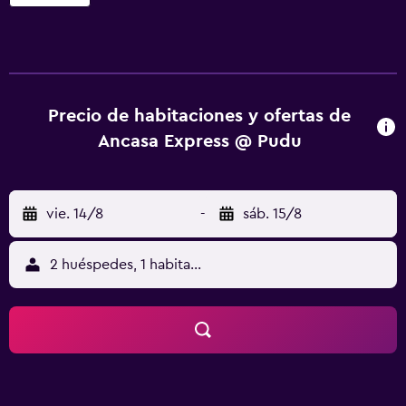
transporte público de la ciudad. El establecimiento cuenta
con 160 acogedores dormitorios. Esta propiedad fue
construida en 2011. Todas las personas que se hospeden
en este alojamiento se mantendrán al día gracias a la
conexión a internet por cable e inalámbrica disponible en
los espacios públicos. Los huéspedes siempre serán bien
Precio de habitaciones y ofertas de
recibidos ya que este hotel dispone de recepción 24
Ancasa Express @ Pudu
horas. Ancasa Express @ Pudu no ofrece cunas bajo
solicitud previa. Este alojamiento no permite la entrada a
mascotas. Asimismo, las instalaciones cuentan con
vie. 14/8
-
sáb. 15/8
aparcamiento para que los huéspedes disfruten de una
estancia más cómoda. Ancasa Express @ Pudu cuenta con
instalaciones de negocios para ofrecer la combinación
2 huéspedes, 1 habitación
perfecta entre comodidad y funcionalidad durante los
viajes corporativos. Ancasa Express @ Pudu puede cobrar
algunos de estos servicios.