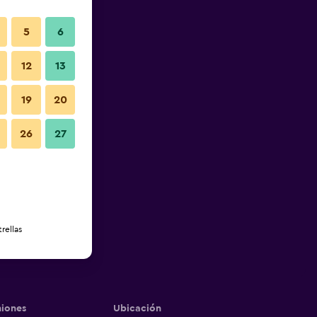
5
6
12
13
19
20
26
27
rellas
iones
Ubicación