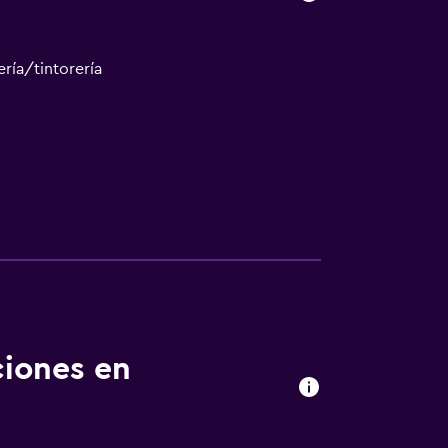
ría/tintorería
nto
ciones en