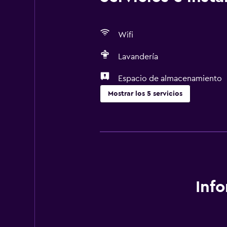
Wifi
Lavandería
Espacio de almacenamiento
Mostrar los 5 servicios
Lavandería
Lavandería
Servicios de lavandería/tintorería
Servicios y facilidades
Inf
Recepción 24 horas