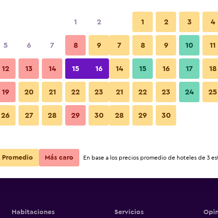
1
2
1
2
3
4
5
6
7
8
9
7
8
9
10
11
12
13
14
15
16
14
15
16
17
18
Ver precios
e
19
20
21
22
23
21
22
23
24
25
26
27
28
29
30
28
29
30
Ver precios
e
Ver precios
e
Promedio
Más caro
En base a los precios promedio de hoteles de 3 est
Habitaciones
Servicios
Opin