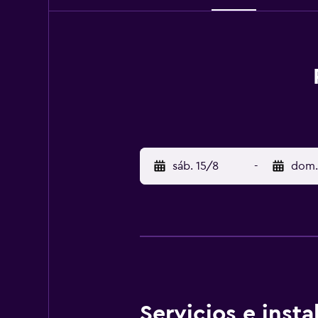
sáb. 15/8
-
dom.
Servicios e inst