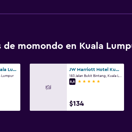
os de momondo en Kuala Lump
Grand Hyatt Kuala Lumpur
JW Marriott Hotel Kuala Lumpur
la Lumpur
183 Jalan Bukit Bintang, Kuala Lumpur
5 estrellas
8,8
$134