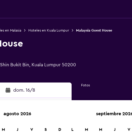
es en Malasia
Hoteles en Kuala Lumpur
Malaysia Guest House
House
 Shin Bukit Bin, Kuala Lumpur 50200
Fotos
dom. 16/8
agosto 2026
septiembre 202
car
M
J
V
S
D
L
M
M
J
V