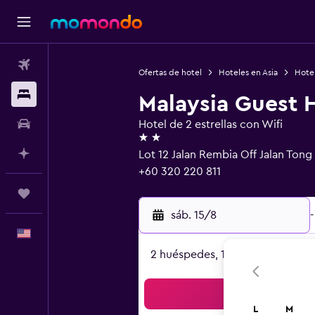
Vuelos
Ofertas de hotel
Hoteles en Asia
Hotel
Alojamientos
Malaysia Guest 
Autos
Hotel de 2 estrellas con Wifi
2 estrellas
Planifica con IA
Lot 12 Jalan Rembia Off Jalan Tong
+60 320 220 811
Trips
sáb. 15/8
-
Español
2 huéspedes, 1 habitación
Bus
L
M