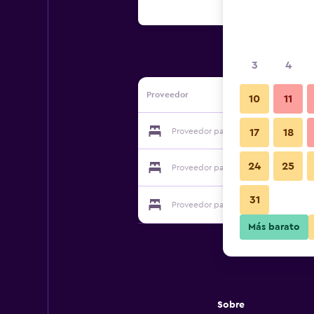
3
4
Proveedor
10
11
Proveedor para Malaysia Guest Hous
17
18
24
25
Proveedor para Malaysia Guest Hous
31
Proveedor para Malaysia Guest Hous
Más barato
Sobre