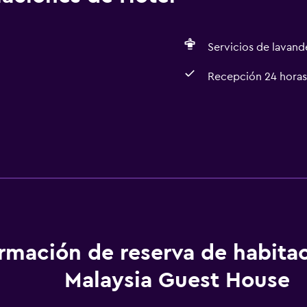
Servicios de lavande
Recepción 24 horas
General
Espacio de almacenamie
Servicios básicos
ormación de reserva de habita
Wifi
Malaysia Guest House