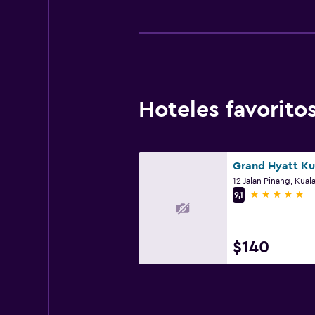
Hoteles favorit
12 Jalan Pinang, Kua
5 estrellas
9,1
$140