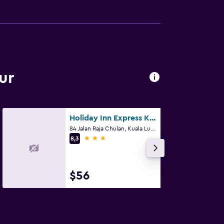
ur
Holiday Inn Express Kuala Lumpur City Centre By IHG
84 Jalan Raja Chulan, Kuala Lumpur
3 estrellas
8,3
$56