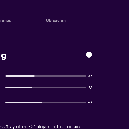
iones
Ubicación
ng
3,6
3,3
4,6
ss Stay ofrece 51 alojamientos con aire