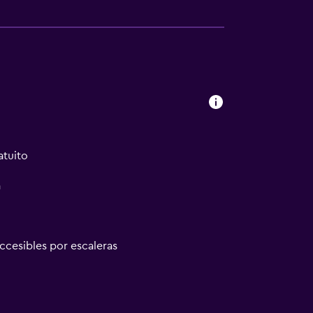
atuito
a
accesibles por escaleras