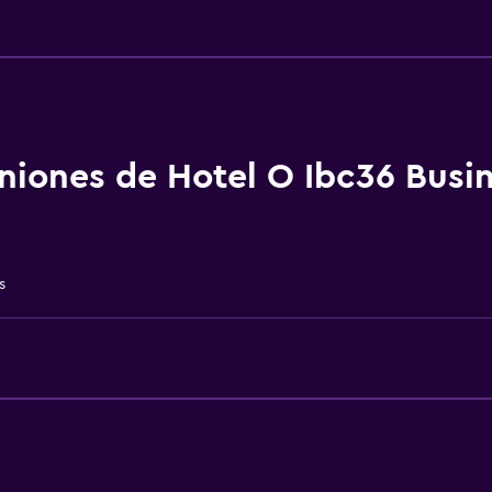
Accesibilidad y adecuac
Plantas superiores acces
aciones
Ascensor
niones de Hotel O Ibc36 Busin
Servicios y facilidades
Check-out exprés
s
Acceso con llave
Sistema de entretenimi
TV de pantalla plana
Salud y seguridad
Limpieza diaria