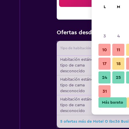
Bus
L
M
$12
Ofertas desde
/
Oferta más
3
4
Tipo de habitación
Proveedo
10
11
Habitación estándar,
17
18
tipo de cama
desconocido
24
25
Habitación estándar,
tipo de cama
desconocido
31
Habitación estándar,
Más barato
tipo de cama
desconocido
5 ofertas más de Hotel O Ibc36 Busi