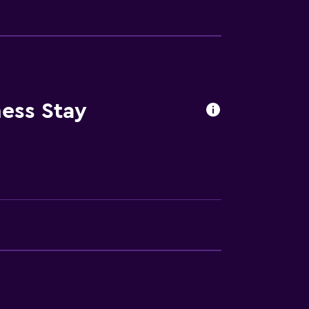
ión
ibles por escaleras
ess Stay
ento