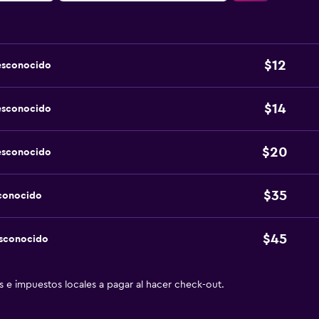
$12
esconocido
$14
esconocido
$20
esconocido
$35
sconocido
$45
esconocido
as e impuestos locales a pagar al hacer check-out.