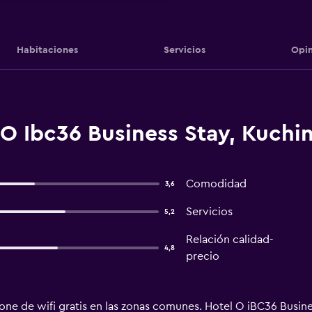
Habitaciones
Servicios
Opin
O Ibc36 Business Stay, Kuchi
Comodidad
3,6
Servicios
5,2
Relación calidad-
4,8
precio
ne de wifi gratis en las zonas comunes. Hotel O iBC36 Busine