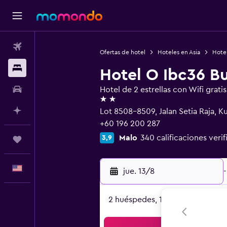
Vuelos
Ofertas de hotel
Hoteles en Asia
Hotel
Alojamientos
Hotel O Ibc36 Bu
Autos
Hotel de 2 estrellas con Wifi gratis
2 estrellas
Planifica con IA
Lot 8508-8509, Jalan Setia Raja, 
+60 196 200 287
Malo
340 calificaciones verif
3,9
Trips
Español
jue. 13/8
-
2 huéspedes, 1 habitación