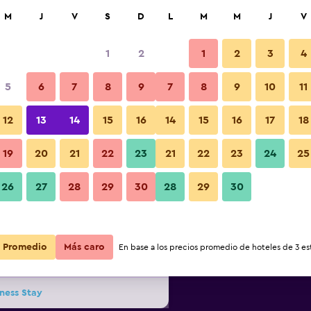
car
M
J
V
S
D
L
M
M
J
V
1
2
1
2
3
4
 barata de precio por noche
5
6
7
8
9
7
8
9
10
11
Habitación
r
Total noche
12
13
14
15
16
14
15
16
17
18
19
20
21
22
23
21
22
23
24
25
$12
Ver oferta
Fotos
26
27
28
29
30
28
29
30
$14
Ver oferta
Promedio
Más caro
En base a los precios promedio de hoteles de 3 est
$20
Ver oferta
ness Stay