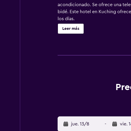
acondicionado. Se ofrece una tele
bidé. Este hotel en Kuching ofrece
los días.
Leer más
Pre
jue. 13/8
-
vie. 