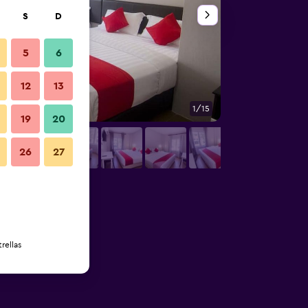
S
D
5
6
12
13
1/15
Habitación
19
20
26
27
rellas