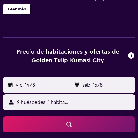
servicio de recepción 24 horas al día, así como registros
Leer más
de entrada y salida exprés y una piscina al aire libre, entre
otros servicios. Para familias, Golden Tulip Kumasi City
ofrece piscina infantil y servicio de niñera. El hotel ofrece
160 habitaciones con un teléfono y acceso a internet en
las habitaciones. Los huéspedes pueden vivir una
experiencia culinaria única en el restaurante de la
Precio de habitaciones y ofertas de
propiedad, que es una alternativa estupenda para aquellos
Golden Tulip Kumasi City
que desean quedarse cerca de sus habitaciones para
comer o cenar. Por la noche los huéspedes pueden
relajarse mientras toman una copa en el confortable
vie. 14/8
-
sáb. 15/8
entorno del salón-bar. Kumasi Airport está a tan solo 15
minutos conduciendo. Además, el personal de recepción
del hotel puede atenderte en varios idiomas y estará a tu
2 huéspedes, 1 habitación
disposición para recomendarte lugares de interés así
como para ayudarte durante tu visita.