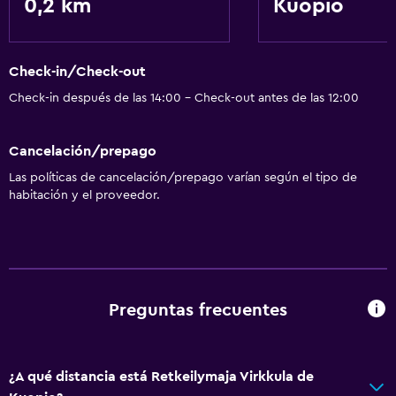
0,2 km
Kuopio
Servicios y facilidades
Recepción 24 horas
Check-in/Check-out
Ideal para familias
Check-in después de las 14:00 - Check-out antes de las 12:00
Parque infantil
Cancelación/prepago
Las políticas de cancelación/prepago varían según el tipo de
habitación y el proveedor.
Preguntas frecuentes
¿A qué distancia está Retkeilymaja Virkkula de