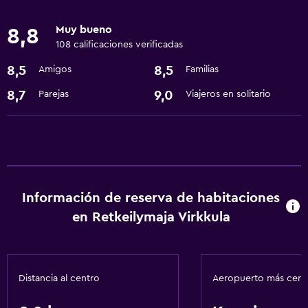
Accesibilidad y adecuación
Muy bueno
8,8
Ascensor
108 calificaciones verificadas
8,5
8,5
Amigos
Familias
Baño
Secador de pelo
8,7
9,0
Parejas
Viajeros en solitario
Lavandería
Lavandería
Actividades
Información de reserva de habitaciones
Senderismo
en Retkeilymaja Virkkula
General
Espacio de almacenamiento
Distancia al centro
Aeropuerto más cer