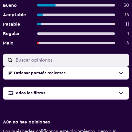
Bueno
50
Aceptable
16
Pasable
11
Regular
1
Malo
4
Ordenar por
:
Más recientes
Todos los filtros
Aún no hay opiniones
Los huéspedes calificaron este alojamiento, pero aún