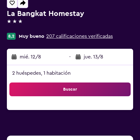
La Bangkat Homestay
3 estrellas
Muy bueno
207 calificaciones verificadas
8,2
mié. 12/8
-
jue. 13/8
2 huéspedes, 1 habitación
Buscar