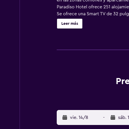
en las zonas comunes y aparcamiento
Paradiso Hotel ofrece 251 alojamie
Se ofrece una Smart TV de 32 pulg
bidé y secador de pelo. Este hotel
Leer más
personas en viaje de negocios se in
alojamiento hay piscina al aire lib
gimnasio. No se permite la entrada
Pre
vie. 14/8
-
sáb. 