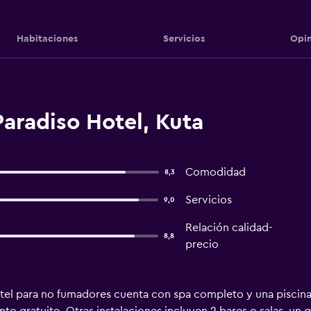
Habitaciones
Servicios
Opin
aradiso Hotel, Kuta
Comodidad
8,3
Servicios
9,0
Relación calidad-
8,8
precio
el para no fumadores cuenta con spa completo y una piscina al 