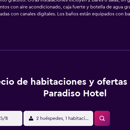
 gratuito. Otras instalaciones incluyen 2 bares o salas, un gi
ntos con aire acondicionado, caja fuerte y botella de agua gr
adas con canales digitales. Los baños están equipados con bañ
 en Kuta ofrece acceso a Internet wifi gratis. Entre las como
cluyen escritorio, sillas de oficina y teléfono. Se ofrece servi
re y piscina infantil. Otros servicios de ocio y esparcimiento 
 a la piscina y al gimnasio de niños menores de 12 años sin la 
cio de habitaciones y ofertas
Paradiso Hotel
15/8
2 huéspedes, 1 habitación