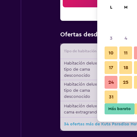
Bus
L
M
$33
Ofertas desde
/
Oferta má
3
4
Tipo de habitación
Proveedo
10
11
Habitación deluxe,
17
18
tipo de cama
desconocido
24
25
Habitación deluxe,
tipo de cama
desconocido
31
Habitación deluxe, 1
Más barato
cama extragrande
34 ofertas más de Kuta Paradiso Ho