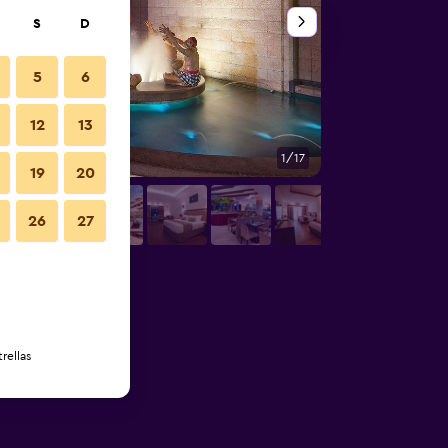
S
D
5
6
12
13
1/17
Piscina
19
20
26
27
rellas