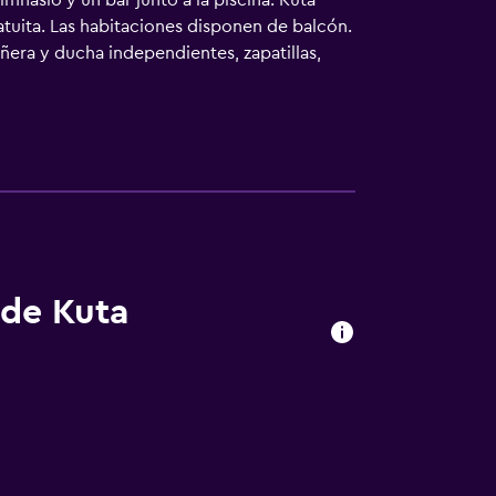
mnasio y un bar junto a la piscina. Kuta
atuita. Las habitaciones disponen de balcón.
era y ducha independientes, zapatillas,
didades especialmente pensadas para las
cio de limpieza todos los días. En el
incluyen un tobogán acuático, sauna y
supervisión de un adulto.
 de Kuta