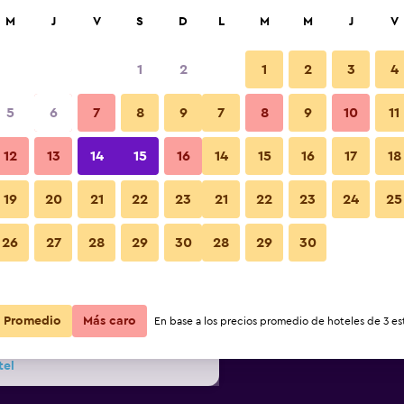
car
M
J
V
S
D
L
M
M
J
V
1
2
1
2
3
4
s barata de precio por noche
5
6
7
8
9
7
8
9
10
11
Lobby
r
Total noche
12
13
14
15
16
14
15
16
17
18
19
20
21
22
23
21
22
23
24
25
$33
Ver oferta
Fotos
26
27
28
29
30
28
29
30
$37
Ver oferta
Promedio
$38
Más caro
Ver oferta
En base a los precios promedio de hoteles de 3 est
tel