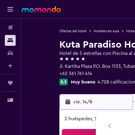
Vuelos
Ofertas de hotel
Hoteles en Asia
Hotel
Alojamientos
Kuta Paradiso Ho
Autos
Hotel de 5 estrellas con Piscina al a
5 estrellas
Planifica con IA
Jl. Kartika Plaza P.O. Box 1133, Tub
+62 361 761 414
Muy bueno
4.728 calificacio
8,3
Trips
Español
vie. 14/8
-
2 huéspedes, 1 habitación