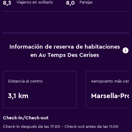
Accesibilidad y adecuación
8,3
8,0
Viajeros en solitario
Parejas
Áreas designadas para fumadores
Baño
Secador de pelo
Información de reserva de habitaciones
en Au Temps Des Cerises
Distancia al centro
Aeropuerto más cer
3,1 km
Marsella-Pr
Check-in/Check-out
Check-in después de las 17:00 - Check-out antes de las 11:00