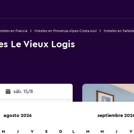
teles en Francia
Hoteles en Provenza-Alpes-Costa Azul
Hoteles en Farled
s Le Vieux Logis
sáb. 15/8
agosto 2026
septiembre 202
car
M
J
V
S
D
L
M
M
J
V