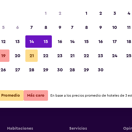
1
2
1
2
3
4
5
6
7
8
9
7
8
9
10
11
Habitación
12
13
14
15
16
14
15
16
17
18
Ver precios
 Vieux Logis
19
20
21
22
23
21
22
23
24
25
Fotos
26
27
28
29
30
28
29
30
Ver precios
 Vieux Logis
Ver precios
 Vieux Logis
Promedio
Más caro
En base a los precios promedio de hoteles de 3 est
Habitaciones
Servicios
Opin