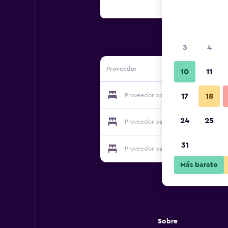
3
4
Proveedor
10
11
Proveedor para Chambres D'hôtes Le
17
18
24
25
Proveedor para Chambres D'hôtes Le
31
Proveedor para Chambres D'hôtes Le
Más barato
Sobre