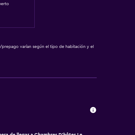
uerto
/prepago varían según el tipo de habitación y el
nera de llegar a Chambres D'hôtes Le