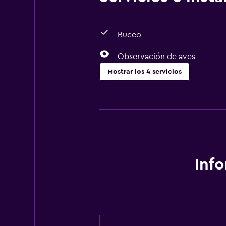
Buceo
Observación de aves
Mostrar los 4 servicios
Actividades
Paseos a caballo
Observación de aves
Windsurf
Buceo
Inf