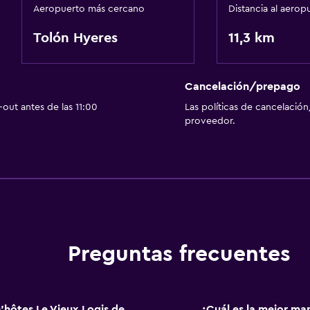
Aeropuerto más cercano
Distancia al aerop
Tolón Hyeres
11,3 km
Cancelación/prepago
out antes de las 11:00
Las políticas de cancelación
proveedor.
Preguntas frecuentes
'hôtes Le Vieux Logis de
¿Cuál es la mejor ma