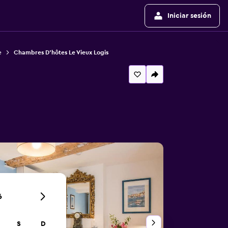
Iniciar sesión
e
Chambres D'hôtes Le Vieux Logis
6
S
D