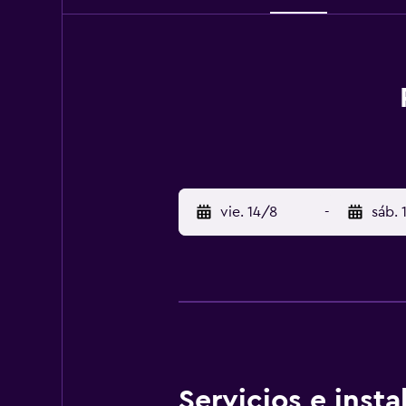
vie. 14/8
-
sáb. 
Servicios e inst