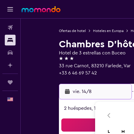
Vuelos
Ofertas de hotel
Hoteles en Europa
Ho
Alojamientos
Chambres D'hôte
Autos
Hotel de 3 estrellas con Buceo
3 estrellas
Planifica con IA
33 rue Carnot, 83210 Farlede, Var
+33 6 46 69 57 42
Trips
vie. 14/8
-
Español
2 huéspedes, 1 habitación
Bus
L
M