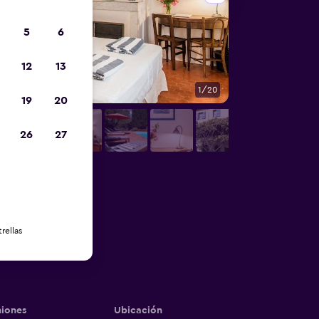
5
6
12
13
1/20
Habitación
19
20
26
27
rellas
iones
Ubicación