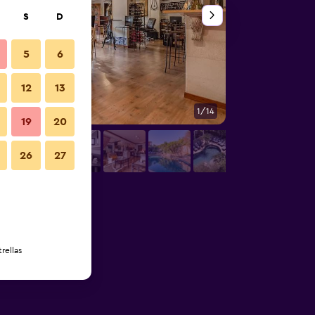
S
D
5
6
12
13
1/14
Otros
19
20
26
27
rellas