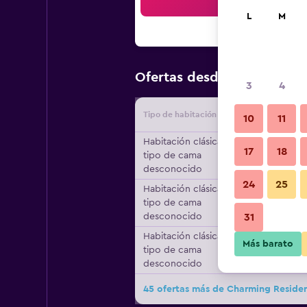
Bus
L
M
$85
Ofertas desde
/
Oferta má
3
4
Tipo de habitación
Proveedo
10
11
Habitación clásica,
17
18
tipo de cama
desconocido
24
25
Habitación clásica,
tipo de cama
desconocido
31
Habitación clásica,
Más barato
tipo de cama
desconocido
45 ofertas más de Charming Residen