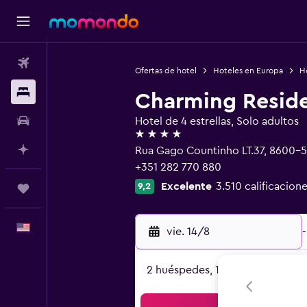
Vuelos
Ofertas de hotel
Hoteles en Europa
H
Alojamientos
Charming Reside
Autos
Hotel de 4 estrellas, Solo adultos
4 estrellas
Planifica con IA
Rua Gago Countinho LT.37, 8600-5
+351 282 770 880
Excelente
3.510 calificacione
9,2
Trips
Español
vie. 14/8
-
2 huéspedes, 1 habitación