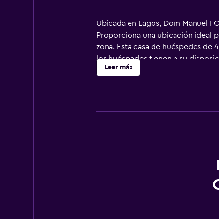
Ubicada en Lagos, Dom Manuel I Ch
Proporciona una ubicación ideal p
zona. Esta casa de huéspedes de 4 
los huéspedes tienen a su disposi
Leer más
gran variedad de instalaciones y s
restaurantes, así como Praia Dona 