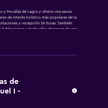
 y Murallas de Lagos y ofrece una sauna.
es de interés turístico más populares de la
abitaciones y recepción 24 horas. También
 habitaciones y todas ellas disponen de una
uéspedes está cerca de tiendas y
tas de
el I -