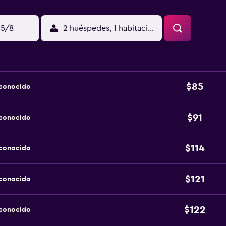
15/8
2 huéspedes, 1 habitación
$85
sconocido
$91
sconocido
$114
sconocido
$121
sconocido
$122
sconocido