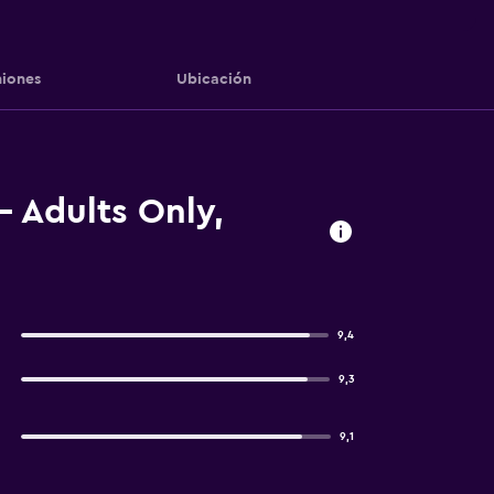
iones
Ubicación
 Adults Only,
9,4
9,3
9,1