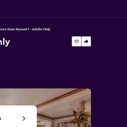
nce Dom Manuel I - Adults Only
nly
6