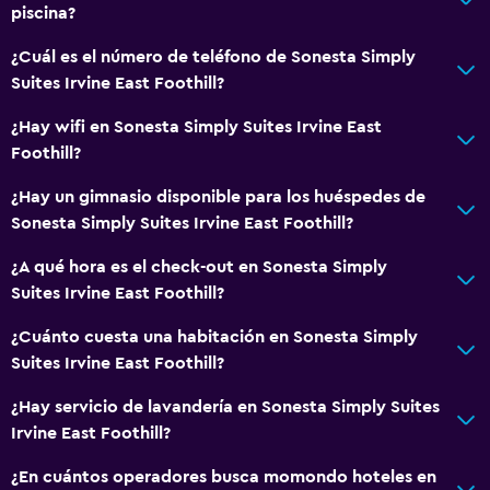
Estacionamiento privado
piscina?
¿Cuál es el número de teléfono de Sonesta Simply
Lavandería
Suites Irvine East Foothill?
Lavandería
¿Hay wifi en Sonesta Simply Suites Irvine East
Servicios de lavandería/tintorería
Foothill?
Plancha y tabla de planchar
¿Hay un gimnasio disponible para los huéspedes de
Sonesta Simply Suites Irvine East Foothill?
Baño
¿A qué hora es el check-out en Sonesta Simply
Secador de pelo
Suites Irvine East Foothill?
Baño privado
¿Cuánto cuesta una habitación en Sonesta Simply
Suites Irvine East Foothill?
Aire libre
Parrilla
¿Hay servicio de lavandería en Sonesta Simply Suites
Irvine East Foothill?
Jardín
¿En cuántos operadores busca momondo hoteles en