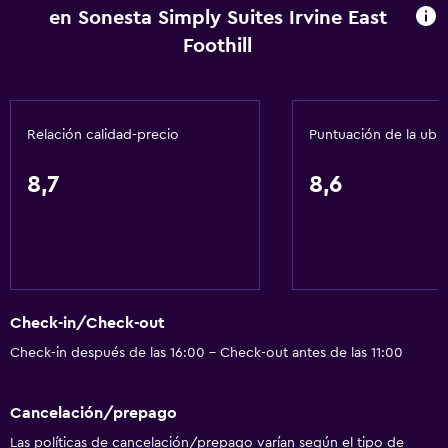
en Sonesta Simply Suites Irvine East
Nevera
Foothill
Lavavajillas
Cafetera
Cocina
Relación calidad-precio
Puntuación de la ubi
Salud y seguridad
8,7
8,6
Cámaras CCTV en el exterior
Seguridad las 24 horas
Caja fuerte
Botiquín de primeros auxilios
Check-in/Check-out
Cámaras CCTV en zonas comunes
Check-in después de las 16:00 - Check-out antes de las 11:00
Servicios y facilidades
Cancelación/prepago
Centro de negocios
Las políticas de cancelación/prepago varían según el tipo de