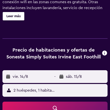
conexión wifi en las zonas comunes es gratuita. Otras
instalaciones incluyen lavandería, servicio de recepción
24 horas y un supermercado. Se ofrece un servicio de
Leer más
limpieza a petición. Sonesta Simply Suites Irvine East
Foothill ofrece 122 alojamientos con aire acondicionado,
cafetera y tetera y secador de pelo. Se ofrece una
televisión LED de 55 pulgadas con canales por cable. La
cocina está dotada de frigorífico/congelador grande,
placa de cocina, microondas y utensilios de cocina. Los
Precio de habitaciones y ofertas de
baños están equipados con bañera o ducha. Los
Sonesta Simply Suites Irvine East Foothill
huéspedes pueden navegar por la web gracias a nuestro
acceso a Internet wifi gratis. Los servicios para las
personas de negocios incluyen escritorio y sillas de
vie. 14/8
-
sáb. 15/8
oficina, además de teléfono; se ofrecen llamadas locales
gratuitas (pueden existir restricciones). Las habitaciones
también incluyen tabla de planchar con plancha y un
2 huéspedes, 1 habitación
ventilador. Se ofrece servicio de limpieza a petición. Los
servicios de ocio y esparcimiento en este hotel incluyen
gimnasio.