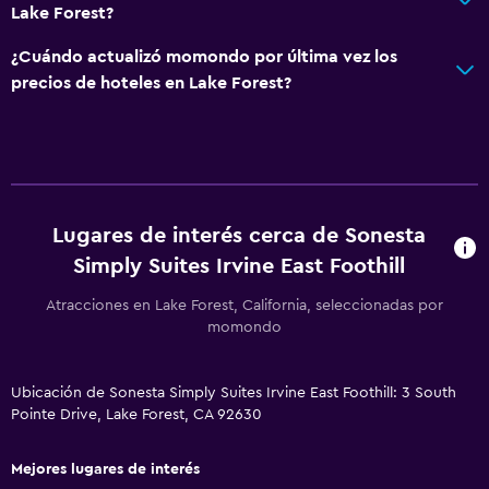
Zona de trabajo
Lake Forest?
Fax/fotocopiadora
¿Cuándo actualizó momondo por última vez los
Escritorio
precios de hoteles en Lake Forest?
General
Teléfono
Posibilidad de habitaciones conectadas
Lugares de interés cerca de Sonesta
Simply Suites Irvine East Foothill
Sistema de entretenimiento
Atracciones en Lake Forest, California, seleccionadas por
Sala de estar/TV compartida
momondo
Gimnasio
Ubicación de Sonesta Simply Suites Irvine East Foothill: 3 South
Gimnasio
Pointe Drive, Lake Forest, CA 92630
Mejores lugares de interés