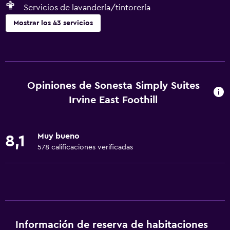
Servicios de lavandería/tintorería
Mostrar los 43 servicios
Servicios básicos
Wifi gratis
Wifi disponible en todas las instalaciones
Opiniones de Sonesta Simply Suites
Internet
Irvine East Foothill
Ventilador
Aire acondicionado
Muy bueno
8,1
Alarma de humo
578 calificaciones verificadas
Calefacción
Cocina
Máquina para hacer hielo
Tetera/cafetera
Información de reserva de habitaciones