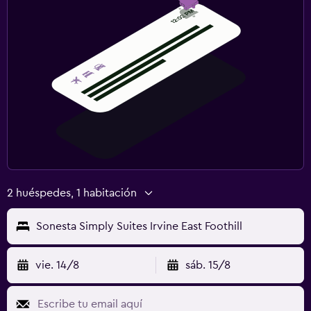
2 huéspedes, 1 habitación
Sonesta Simply Suites Irvine East Foothill
vie. 14/8
sáb. 15/8