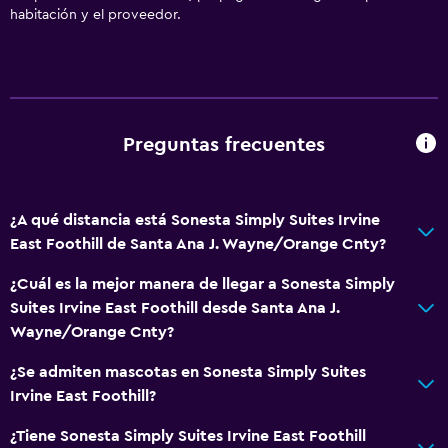
Check-out exprés
habitación y el proveedor.
Caja fuerte
Minimercado en las instalaciones
Recepción 24 horas
Preguntas frecuentes
Accesibilidad y adecuación
Para no fumadores
Mascotas permitidas bajo consulta (pueden aplicar cargos
¿A qué distancia está Sonesta Simply Suites Irvine
extra)
East Foothill de Santa Ana J. Wayne/Orange Cnty?
Accesibilidad
¿Cuál es la mejor manera de llegar a Sonesta Simply
Ascensor
Suites Irvine East Foothill desde Santa Ana J.
Wayne/Orange Cnty?
Estacionamiento y transporte
¿Se admiten mascotas en Sonesta Simply Suites
Estacionamiento
Irvine East Foothill?
Estacionamiento (con cargos)
¿Tiene Sonesta Simply Suites Irvine East Foothill