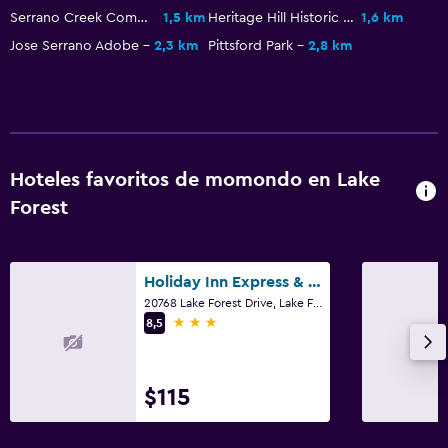
Serrano Creek Community Park
1,5 km
Heritage Hill Historic Park
1,6 km
Jose Serrano Adobe
2,3 km
Pittsford Park
2,8 km
Hoteles favoritos de momondo en Lake
Forest
Holiday Inn Express & Suites Lake Forest - Irvine East By IHG
20768 Lake Forest Drive, Lake Forest, CA
3 estrellas
8,5
$115