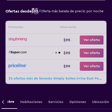
Ofertas desde
$95
/
Oferta más barata de precio por noche
Proveedor
Total noche
$95
Ver oferta
$95
Ver oferta
$99
Ver oferta
32 ofertas más de Sonesta Simply Suites Irvine East Foothill
Sobre
Habitaciones
Servicios
Opiniones
Ubicación