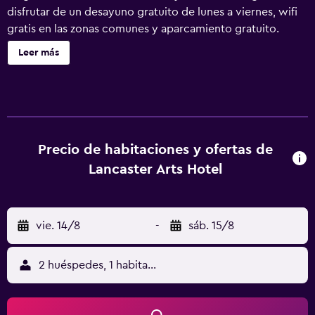
disfrutar de un desayuno gratuito de lunes a viernes, wifi
gratis en las zonas comunes y aparcamiento gratuito.
Otras instalaciones incluyen un centro de negocios
Leer más
disponible las 24 horas, una zona para conferencias y
bicicletas gratuitas. Lancaster Arts Hotel ofrece 63
alojamientos con botella de agua gratuita y cafetera y
tetera. Cada alojamiento tiene un mobiliario y decoración
diferentes. Las camas están vestidas con ropa de cama de
alta calidad. Se ofrece televisión por cable con canales de
Precio de habitaciones y ofertas de
suscripción. Los baños están equipados con bañera y
Lancaster Arts Hotel
ducha independientes, albornoces, artículos de higiene
personal de diseño y secador de pelo. Este hotel en
Lancaster ofrece acceso a Internet wifi gratis. Los
vie. 14/8
-
sáb. 15/8
servicios para las personas de negocios incluyen
escritorio y sillas de oficina; se ofrecen llamadas locales
gratuitas (pueden existir restricciones). Es posible solicitar
2 huéspedes, 1 habitación
microondas y frigorífico. Se ofrece servicio nocturno de
descubierta y servicio de limpieza todos los días. Los