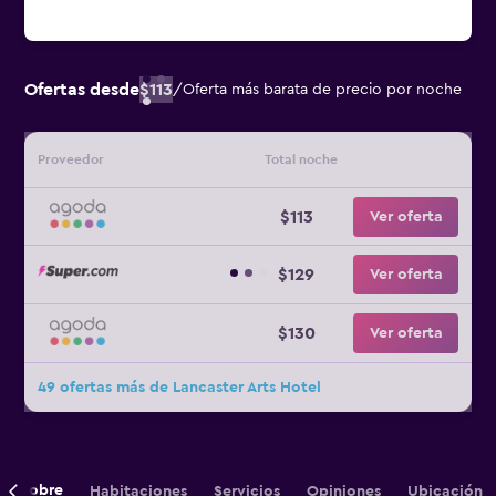
Ofertas desde
$113
/
Oferta más barata de precio por noche
Proveedor
Total noche
$113
Ver oferta
$129
Ver oferta
$130
Ver oferta
49 ofertas más de Lancaster Arts Hotel
Sobre
Habitaciones
Servicios
Opiniones
Ubicación