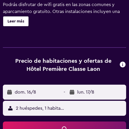
Podrás disfrutar de wifi gratis en las zonas comunes y
aparcamiento gratuito. Otras instalaciones incluyen una
máquina expendedora. Se ofrece servicio de cambio de
Leer más
toallas a petición. Premiere Classe Laon ofrece 48
alojamientos con aire acondicionado, artículos de higiene
personal gratuitos y cortinas opacas. Se ofrece televisión
digital con películas de estreno. Los baños están
equipados con ducha. Este hotel en Laon ofrece acceso a
Internet wifi gratis. Es posible solicitar tabla de planchar
Precio de habitaciones y ofertas de
con plancha y cambio de toallas. Se ofrece servicio de
Hôtel Première Classe Laon
limpieza todos los días.
dom. 16/8
-
lun. 17/8
2 huéspedes, 1 habitación