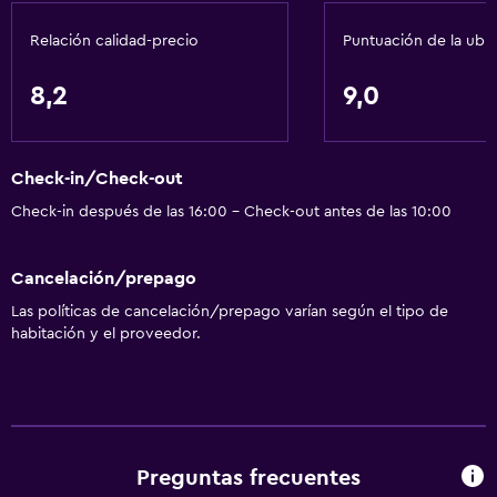
Actividades
Relación calidad-precio
Puntuación de la ubi
Senderismo
Pesca
8,2
9,0
Juegos de mesa/rompecabezas
Golf
Check-in/Check-out
Canotaje
Check-in después de las 16:00 - Check-out antes de las 10:00
Submarinismo
Buceo
Cancelación/prepago
Buceo
Las políticas de cancelación/prepago varían según el tipo de
Paseos a caballo
habitación y el proveedor.
Windsurf
Accesibilidad y adecuación
Unidad ubicada en la planta baja
Preguntas frecuentes