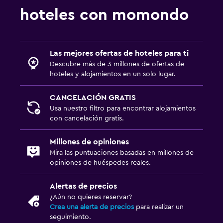
Habitación
hoteles con momondo
Lámpara de lectura
Enchufe cerca de la cama
Las mejores ofertas de hoteles para ti
Zona de trabajo
Descubre más de 3 millones de ofertas de
hoteles y alojamientos en un solo lugar.
Fax/fotocopiadora
Escritorio
CANCELACIÓN GRATIS
Usa nuestro filtro para encontrar alojamientos
con cancelación gratis.
Sistema de entretenimiento
Sala de estar/TV compartida
Millones de opiniones
Mira las puntuaciones basadas en millones de
opiniones de huéspedes reales.
Lavandería
Lavandería
Alertas de precios
¿Aún no quieres reservar?
Crea una alerta de precios
para realizar un
Salud y seguridad
seguimiento.