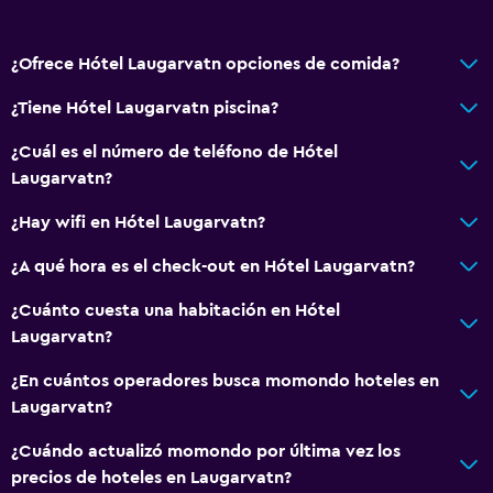
Accesibilidad
Ascensor
¿Ofrece Hótel Laugarvatn opciones de comida?
Ascensor disponible
Estacionamiento accesible
¿Tiene Hótel Laugarvatn piscina?
Para no fumadores
¿Cuál es el número de teléfono de Hótel
Almohada sin plumas
Laugarvatn?
Plantas superiores accesibles por ascensor
¿Hay wifi en Hótel Laugarvatn?
¿A qué hora es el check-out en Hótel Laugarvatn?
Baño
Ducha
¿Cuánto cuesta una habitación en Hótel
Laugarvatn?
Secador de pelo
Aseo
¿En cuántos operadores busca momondo hoteles en
Laugarvatn?
Papel higiénico
Baño privado
¿Cuándo actualizó momondo por última vez los
precios de hoteles en Laugarvatn?
Ducha italiana