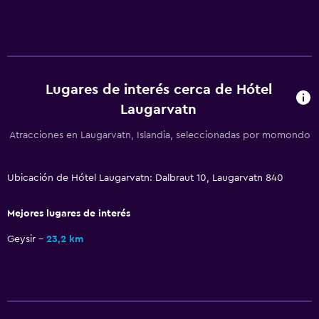
Comedor
Tetera eléctrica
Microondas
Lugares de interés cerca de Hótel
Restaurante
Laugarvatn
Bar/lounge
Atracciones en Laugarvatn, Islandia, seleccionadas por momondo
Nevera
Ubicación de Hótel Laugarvatn: Dalbraut 10, Laugarvatn 840
General
Habitaciones familiares
Mejores lugares de interés
Sofá
Geysir
23,2 km
Vista al lago
Espacio de almacenamiento