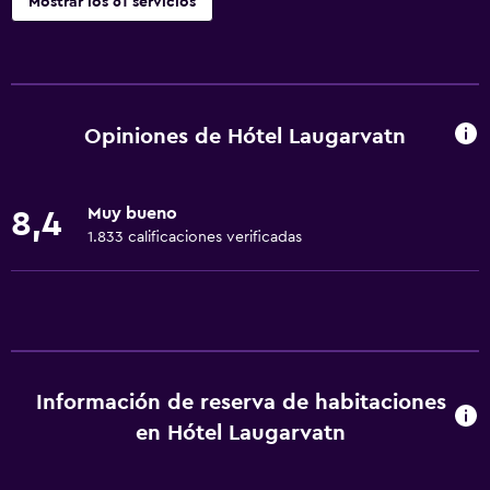
Mostrar los 61 servicios
Servicios básicos
Wifi gratis
Wifi disponible en todas las instalaciones
Opiniones de Hótel Laugarvatn
Internet
Ropa de cama
Muy bueno
8,4
Toallas
1.833 calificaciones verificadas
Extinguidor
Artículos de aseo gratis
Alarma de humo
Calefacción
Información de reserva de habitaciones
Gel de ducha
en Hótel Laugarvatn
Papeleras