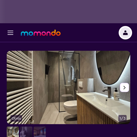
Otros
1/3
O