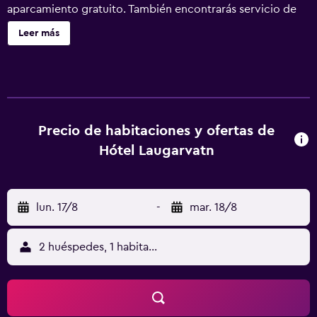
aparcamiento gratuito. También encontrarás servicio de
tintorería, asistencia turística y para la compra de entradas
Leer más
y un área para parrillas. Se incluye un servicio de limpieza
limitado. Hótel Laugarvatn ofrece 30 alojamientos con
cortinas opacas. Este hotel en Bláskógabyggð ofrece
acceso a Internet wifi gratis. Los baños están equipados
con ducha. Se ofrece servicio de limpieza de forma
limitada. Se pueden practicar las actividades de ocio y
Precio de habitaciones y ofertas de
esparcimiento que se indican más abajo en las
Hótel Laugarvatn
instalaciones o cerca del alojamiento (es posible que se
aplique un recargo).
lun. 17/8
-
mar. 18/8
2 huéspedes, 1 habitación