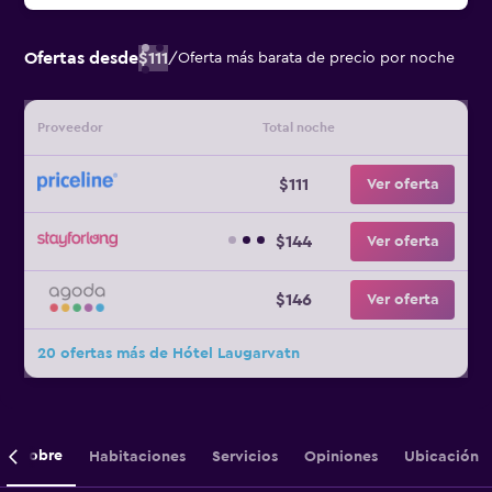
Ofertas desde
$111
/
Oferta más barata de precio por noche
Proveedor
Total noche
$111
Ver oferta
$144
Ver oferta
$146
Ver oferta
20 ofertas más de Hótel Laugarvatn
Sobre
Habitaciones
Servicios
Opiniones
Ubicación