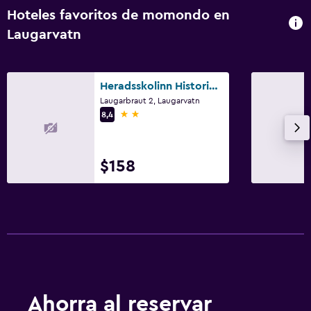
Servicios y facilidades
Hoteles favoritos de momondo en
Cajero automático/banco
Laugarvatn
Servicio de conserjería
Cambio de divisas
Heradsskolinn Historic Guesthouse
Mostrador de información turística
Laugarbraut 2, Laugarvatn
2 estrellas
8,4
Estacionamiento y transporte
Estacionamiento en la calle
$158
Estacionamiento gratuito
Estacionamiento privado
Aire libre
Terraza/patio
Parrilla
Ahorra al reservar