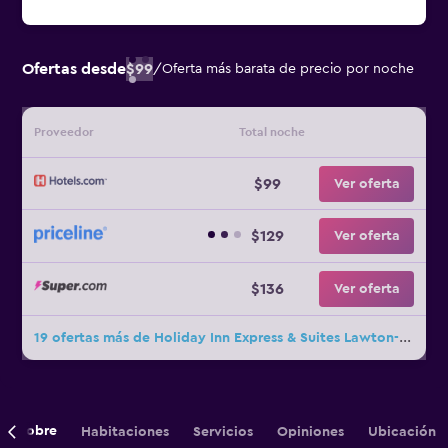
Ofertas desde
$99
/
Oferta más barata de precio por noche
Proveedor
Total noche
$99
Ver oferta
$129
Ver oferta
$136
Ver oferta
19 ofertas más de Holiday Inn Express & Suites Lawton-Fort Sill By IHG
Sobre
Habitaciones
Servicios
Opiniones
Ubicación