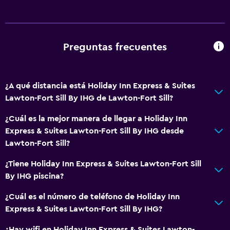
Recepción 24 horas
Accesibilidad y adecuación
Preguntas frecuentes
Accesibilidad
Ascensor
¿A qué distancia está Holiday Inn Express & Suites
Ascensor disponible
Lawton-Fort Sill By IHG de Lawton-Fort Sill?
Almohada hipoalergénica
¿Cuál es la mejor manera de llegar a Holiday Inn
Para no fumadores
Express & Suites Lawton-Fort Sill By IHG desde
Almohada sin plumas
Lawton-Fort Sill?
Entrada privada
¿Tiene Holiday Inn Express & Suites Lawton-Fort Sill
By IHG piscina?
Cocina
¿Cuál es el número de teléfono de Holiday Inn
Microondas
Express & Suites Lawton-Fort Sill By IHG?
Utensilios de cocina
¿Hay wifi en Holiday Inn Express & Suites Lawton-