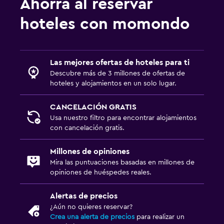
Ahorra al reservar
Plancha y tabla de planchar
hoteles con momondo
Piscina y spa
Bañera de hidromasaje
Las mejores ofertas de hoteles para ti
Descubre más de 3 millones de ofertas de
Piscina al aire libre
hoteles y alojamientos en un solo lugar.
Zona de trabajo
CANCELACIÓN GRATIS
Usa nuestro filtro para encontrar alojamientos
Fax/fotocopiadora
con cancelación gratis.
Escritorio
Millones de opiniones
Mira las puntuaciones basadas en millones de
Comedor
opiniones de huéspedes reales.
Máquina expendedora (bebidas)
Máquina expendedora (botanas)
Alertas de precios
¿Aún no quieres reservar?
Crea una alerta de precios
para realizar un
Actividades