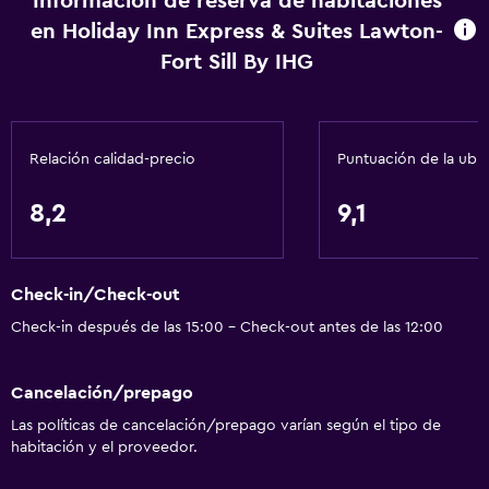
Información de reserva de habitaciones
Adaptador
en Holiday Inn Express & Suites Lawton-
Gel de ducha
Fort Sill By IHG
Aire acondicionado
Papeleras
Acondicionador
Relación calidad-precio
Puntuación de la ubi
Servicios y facilidades
8,2
9,1
Salas de conferencia
Centro de negocios
Check-in/Check-out
Servicio de despertador
Check-in después de las 15:00 - Check-out antes de las 12:00
Caja fuerte
Instalaciones para reuniones
Cancelación/prepago
Minimercado en las instalaciones
Las políticas de cancelación/prepago varían según el tipo de
habitación y el proveedor.
Acceso con llave
Acceso con tarjeta