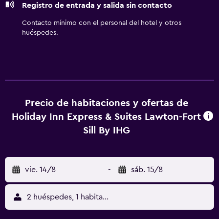
Registro de entrada y salida sin contacto
Se ofrece servicio de limpieza todos los días. En el
alojamiento hay piscina al aire libre de temporada y
Contacto mínimo con el personal del hotel y otros
bañera de hidromasaje. Otros servicios de ocio y
huéspedes.
esparcimiento incluyen gimnasio abierto las 24 horas.
Precio de habitaciones y ofertas de
Holiday Inn Express & Suites Lawton-Fort
Sill By IHG
vie. 14/8
-
sáb. 15/8
2 huéspedes, 1 habitación