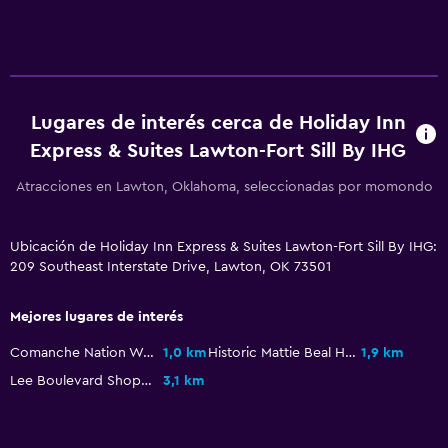
Posibilidad de habitaciones conectadas
Sofá
Teléfono
Lugares de interés cerca de Holiday Inn
Alfombrado
Express & Suites Lawton-Fort Sill By IHG
Espacio de almacenamiento
Atracciones en Lawton, Oklahoma, seleccionadas por momondo
Sistema de entretenimiento
Radio
Ubicación de Holiday Inn Express & Suites Lawton-Fort Sill By IHG:
209 Southeast Interstate Drive, Lawton, OK 73501
TV de pantalla plana
TV por cable o vía satélite
Mejores lugares de interés
TV
Comanche Nation Waterpark
1,0 km
Historic Mattie Beal Home
1,9 km
Reproductor de DVD
Lee Boulevard Shopping Center
3,1 km
Salud y seguridad