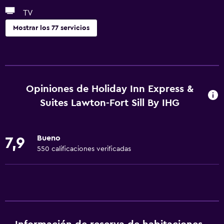
TV
Mostrar los 77 servicios
Servicios básicos
Wifi gratis
Wifi disponible en todas las instalaciones
Opiniones de Holiday Inn Express &
Internet
Suites Lawton-Fort Sill By IHG
Ropa de cama
Toallas
Bueno
7,9
Extinguidor
550 calificaciones verificadas
Artículos de aseo gratis
Champú
Alarma de humo
Calefacción