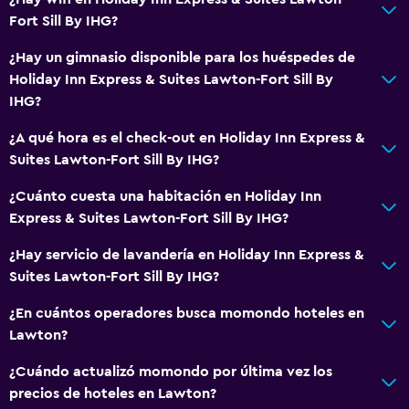
Tetera/cafetera
Fort Sill By IHG?
Nevera
¿Hay un gimnasio disponible para los huéspedes de
Cafetera
Holiday Inn Express & Suites Lawton-Fort Sill By
Cocineta
IHG?
¿A qué hora es el check-out en Holiday Inn Express &
Baño
Suites Lawton-Fort Sill By IHG?
Ducha
¿Cuánto cuesta una habitación en Holiday Inn
Gorro de baño
Express & Suites Lawton-Fort Sill By IHG?
Secador de pelo
¿Hay servicio de lavandería en Holiday Inn Express &
Aseo
Suites Lawton-Fort Sill By IHG?
Papel higiénico
¿En cuántos operadores busca momondo hoteles en
Baño privado
Lawton?
¿Cuándo actualizó momondo por última vez los
General
precios de hoteles en Lawton?
Zona de estar