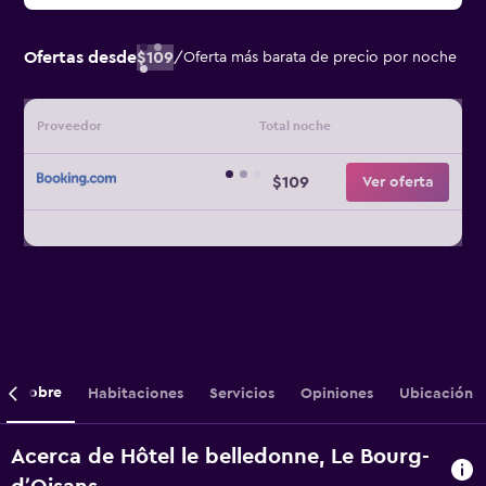
Ofertas desde
$109
/
Oferta más barata de precio por noche
Proveedor
Total noche
$109
Ver oferta
Sobre
Habitaciones
Servicios
Opiniones
Ubicación
Acerca de Hôtel le belledonne, Le Bourg-