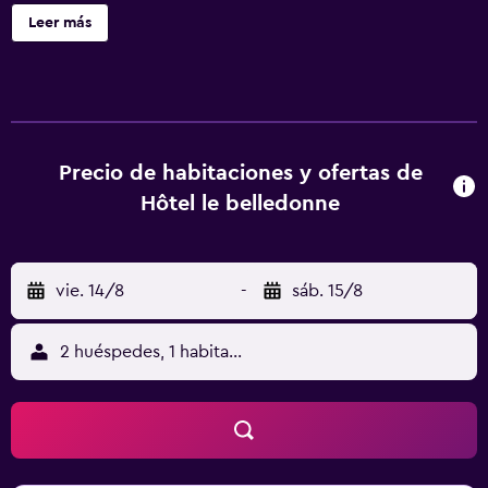
Summum y a 44 km de Alps Stadium. Este alojamiento
Leer más
libre de humo se encuentra a 43 km de Estación de
Grenoble. En el hotel, las habitaciones tienen armario,
ropa de cama y un balcón con vistas a la montaña. Todas
las habitaciones del alojamiento están equipadas con TV
de pantalla plana y artículos de aseo gratuitos. En Hôtel le
belledonne se puede disfrutar de un desayuno buffet. La
Precio de habitaciones y ofertas de
Bastilla de Grenoble está a 48 km del alojamiento. El
Hôtel le belledonne
aeropuerto (Aeropuerto de Grenoble – Isère) está a 87 km.
vie. 14/8
-
sáb. 15/8
2 huéspedes, 1 habitación