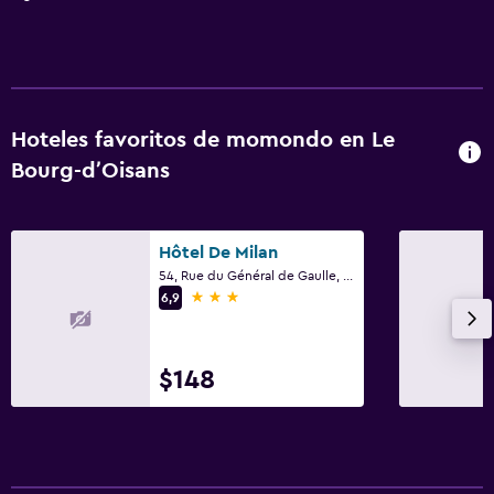
Hoteles favoritos de momondo en Le
Bourg-dʼOisans
Hôtel De Milan
54, Rue du Général de Gaulle, Le Bourg-dʼOisans, Isère
3 estrellas
6,9
$148