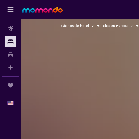
Ofertas de hotel
Hoteles en Europa
Ho
Vuelos
Alojamientos
Autos
Planifica con IA
Trips
Español