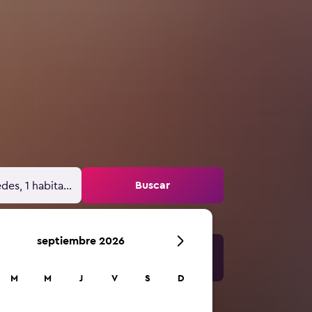
Buscar
des, 1 habitación
septiembre 2026
M
M
J
V
S
D