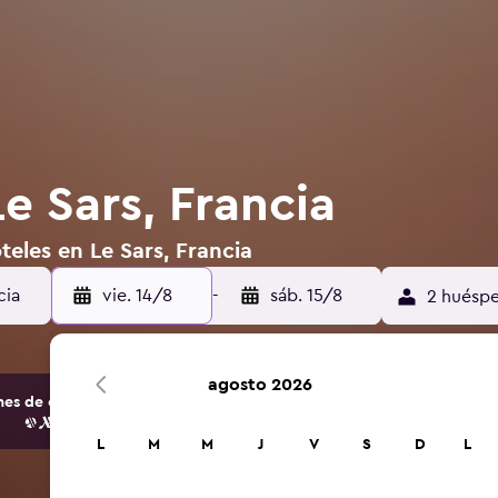
e Sars, Francia
teles en Le Sars, Francia
vie. 14/8
-
sáb. 15/8
2 huéspe
agosto 2026
s de opciones de hoteles y alojamientos.
L
M
M
J
V
S
D
L