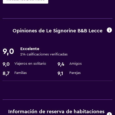
Baño
Secador de pelo
Opiniones de Le Signorine B&B Lecce
Servicios básicos
Wifi gratis
Excelente
9,0
214 calificaciones verificadas
9,0
9,4
Viajeros en solitario
Amigos
8,7
9,1
Familias
Parejas
Información de reserva de habitaciones