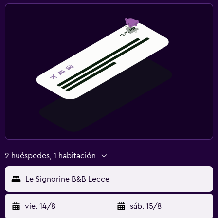
2 huéspedes, 1 habitación
Le Signorine B&B Lecce
vie. 14/8
sáb. 15/8