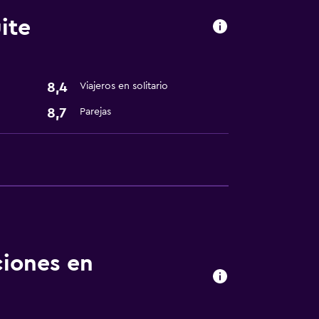
ite
8,4
Viajeros en solitario
nto
8,7
Parejas
ciones en