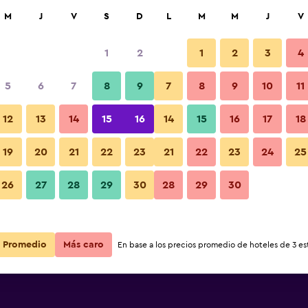
car
M
J
V
S
D
L
M
M
J
V
1
2
1
2
3
4
5
6
7
8
9
7
8
9
10
11
12
13
14
15
16
14
15
16
17
18
Ver precios
19
20
21
22
23
21
22
23
24
25
26
27
28
29
30
28
29
30
Ver precios
Ver precios
Promedio
Más caro
En base a los precios promedio de hoteles de 3 est