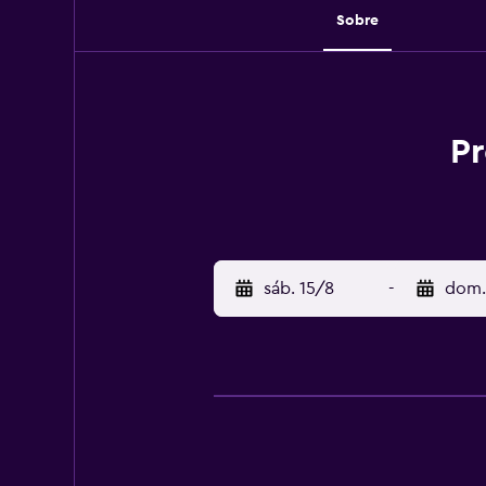
Sobre
Pr
sáb. 15/8
-
dom.