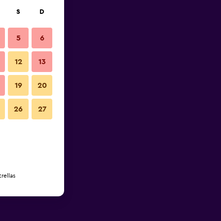
S
D
5
6
12
13
19
20
26
27
rellas