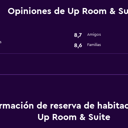
Baño
Opiniones de Up Room & Su
Secador de pelo
General
8,7
Amigos
Espacio de almacenamie
s
8,6
Familias
ormación de reserva de habita
Up Room & Suite