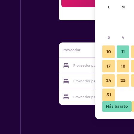
Bus
L
M
3
4
Proveedor
10
11
Proveedor para Up Room & Suite
17
18
24
25
Proveedor para Up Room & Suite
31
Proveedor para Up Room & Suite
Más barato