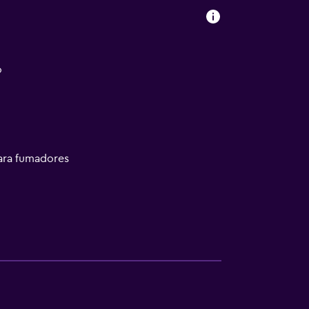
o
ara fumadores