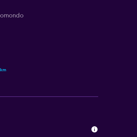
 momondo
 km