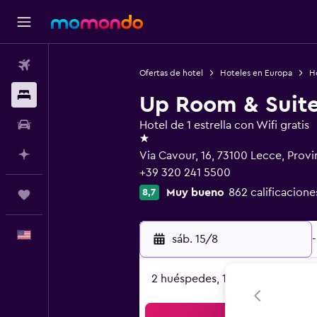
Vuelos
Ofertas de hotel
Hoteles en Europa
Ho
Alojamientos
Up Room & Suit
Autos
Hotel de 1 estrella con Wifi gratis
1 estrella
Planifica con IA
Via Cavour, 16, 73100 Lecce, Prov
+39 320 241 5500
Muy bueno
862 calificacione
8,7
Trips
Español
sáb. 15/8
-
2 huéspedes, 1 habitación