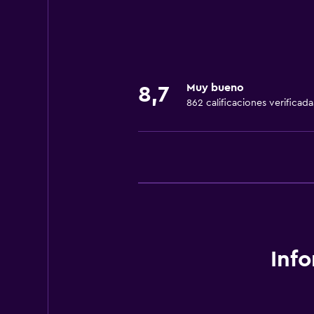
Estacionamiento y transporte
Traslado aeropuerto
Comedor
Muy bueno
8,7
Nevera
862 calificaciones verificada
Salud y seguridad
Caja fuerte
Inf