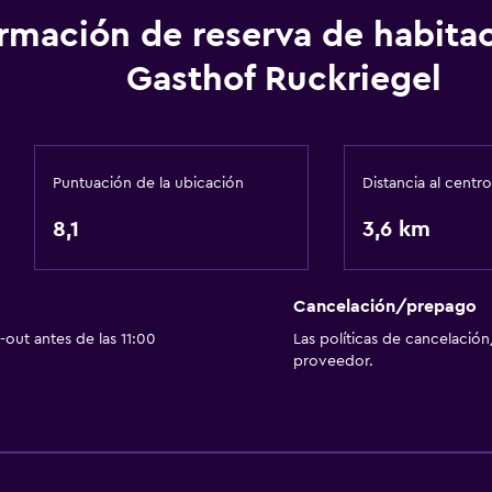
ormación de reserva de habita
Actividades
Gasthof Ruckriegel
Senderismo
 alojamiento
Ciclismo
Ideal para familias
Puntuación de la ubicación
Distancia al centro
Comidas para niños
8,1
3,6 km
Parque infantil
Cancelación/prepago
Aire libre
out antes de las 11:00
Las políticas de cancelación
Jardín
proveedor.
Zona de trabajo
Escritorio