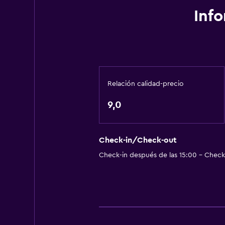
Inf
Comedor
Restaurante
La comida se puede entregar en el
Servicios y facilidades
Relación calidad-precio
Servicio de conserjería
9,0
Servicio de habitaciones
Check-in/Check-out
Estacionamiento y transporte
Check-in después de las 15:00 - Check-
Estacionamiento gratuito
Habitación
Armario o clóset