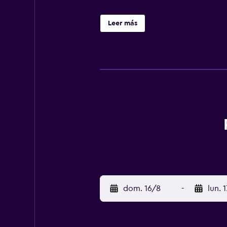
Leer más
dom. 16/8
-
lun. 