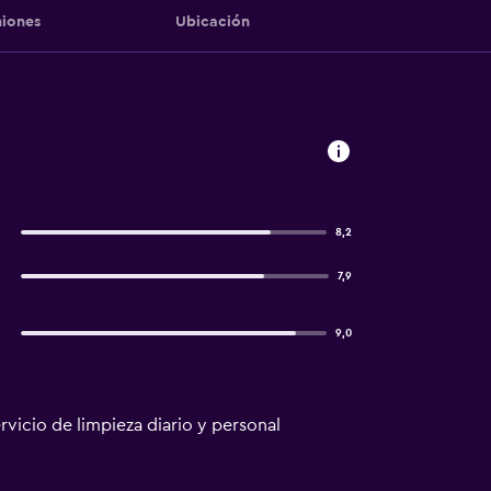
iones
Ubicación
8,2
7,9
9,0
rvicio de limpieza diario y personal