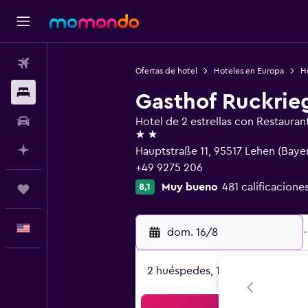
Vuelos
Ofertas de hotel
Hoteles en Europa
H
Alojamientos
Gasthof Ruckrie
Autos
Hotel de 2 estrellas con Restauran
2 estrellas
Planifica con IA
Hauptstraße 11, 95517 Lehen (Bayer
+49 9275 206
Muy bueno
481 calificacione
8,1
Trips
Español
dom. 16/8
-
2 huéspedes, 1 habitación