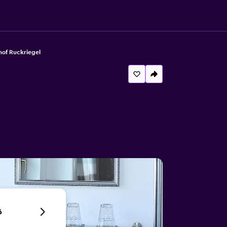
hof Ruckriegel
6