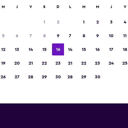
car
M
J
V
S
D
L
M
M
J
V
1
2
1
2
3
4
5
6
7
8
9
7
8
9
10
11
Otros
12
13
14
15
16
14
15
16
17
18
Ver precios
19
20
21
22
23
21
22
23
24
25
Fotos
26
27
28
29
30
28
29
30
Ver precios
Ver precios