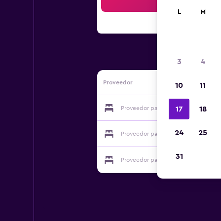
Bus
L
M
3
4
Proveedor
10
11
Proveedor para Gasthof Ruckriegel
17
18
24
25
Proveedor para Gasthof Ruckriegel
31
Proveedor para Gasthof Ruckriegel