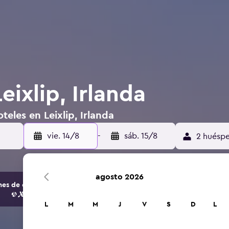
eixlip, Irlanda
eles en Leixlip, Irlanda
vie. 14/8
-
sáb. 15/8
2 huéspe
agosto 2026
s de opciones de hoteles y alojamientos.
L
M
M
J
V
S
D
L