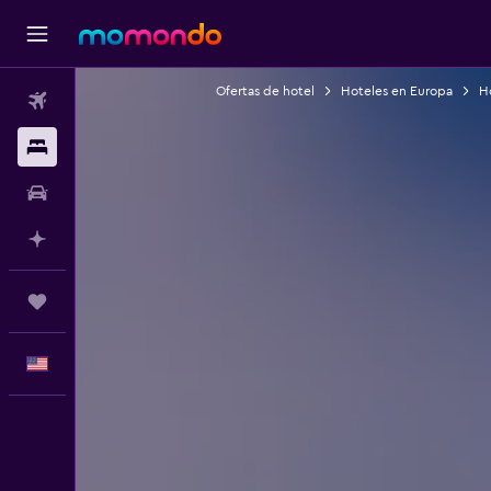
Ofertas de hotel
Hoteles en Europa
Ho
Vuelos
Alojamientos
Autos
Planifica con IA
Trips
Español