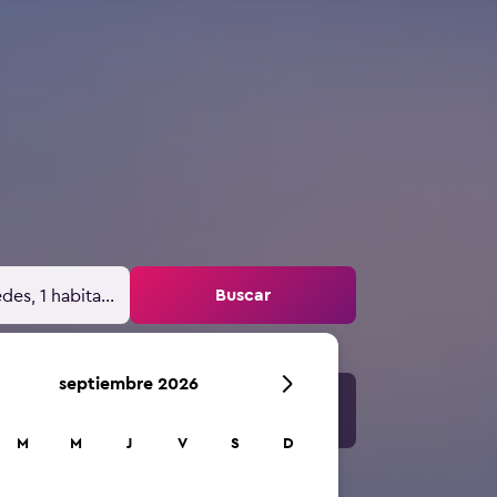
Buscar
des, 1 habitación
septiembre 2026
M
M
J
V
S
D