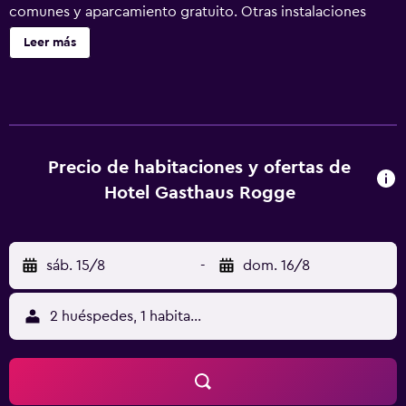
comunes y aparcamiento gratuito. Otras instalaciones
incluyen una caja fuerte en la recepción y una máquina
Leer más
expendedora. No se ofrece servicio de limpieza. Hotel
Gasthaus Rogge ofrece 11 alojamientos con aire
acondicionado, minibar y caja fuerte. Se ofrece televisión
por cable. Los baños están equipados con ducha y
secador de pelo. Los huéspedes pueden navegar por la
web gracias a nuestro acceso a Internet wifi gratis. Se
Precio de habitaciones y ofertas de
ofrece servicio de limpieza todos los días.
Hotel Gasthaus Rogge
sáb. 15/8
-
dom. 16/8
2 huéspedes, 1 habitación