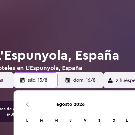
L'Espunyola, España
oteles en L'Espunyola, España
sáb. 15/8
-
dom. 16/8
2 huéspe
agosto 2026
s de opciones de hoteles y alojamientos.
L
M
M
J
V
S
D
L