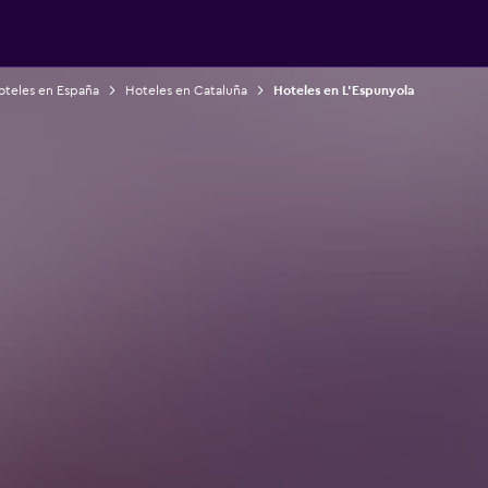
oteles en España
Hoteles en Cataluña
Hoteles en L'Espunyola