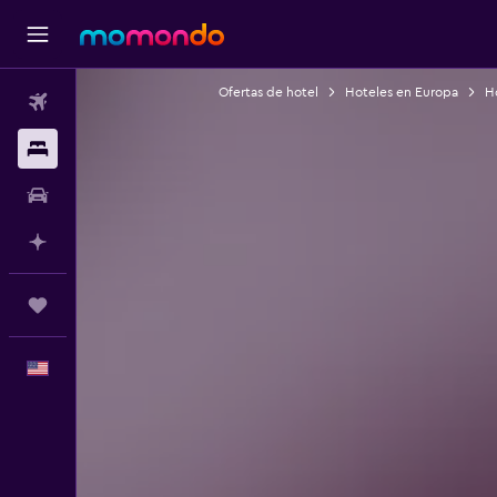
Ofertas de hotel
Hoteles en Europa
H
Vuelos
Alojamientos
Autos
Planifica con IA
Trips
Español