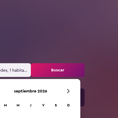
Buscar
des, 1 habitación
septiembre 2026
M
M
J
V
S
D