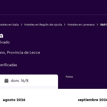
teles en Italia
Hoteles en Región de Apulia
Hoteles en Leverano
B&B 
a
rivado
ano, Provincia de Lecce
verificadas
Fotos
dom. 16/8
agosto 2026
septiembre 202