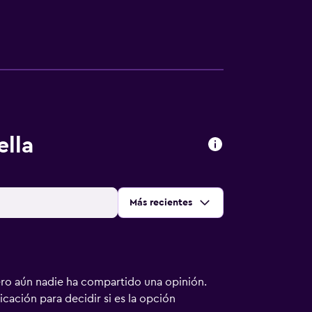
ella
Ordenar por
:
Más recientes
ero aún nadie ha compartido una opinión.
bicación para decidir si es la opción