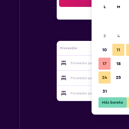
Bus
L
M
3
4
Proveedor
10
11
Proveedor para B&B la Coccinella
17
18
24
25
Proveedor para B&B la Coccinella
31
Proveedor para B&B la Coccinella
Más barato