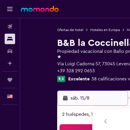
Vuelos
Ofertas de hotel
Hoteles en Europa
Ho
Alojamientos
B&B la Coccinell
Autos
Propiedad vacacional con Baño p
1 estrella
Planifica con IA
Via Luigi Cadorna 57, 73045 Lever
+39 328 292 0653
Excelente
38 calificaciones 
9,2
Trips
Español
sáb. 15/8
-
2 huéspedes, 1 habitación