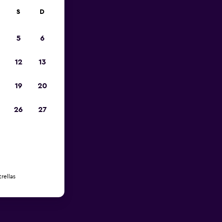
S
D
5
6
12
13
19
20
26
27
rellas