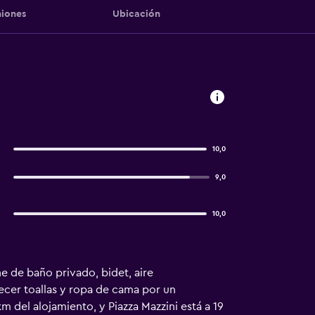
iones
Ubicación
10,0
9,0
10,0
e de baño privado, bidet, aire
ecer toallas y ropa de cama por un
m del alojamiento, y Piazza Mazzini está a 19