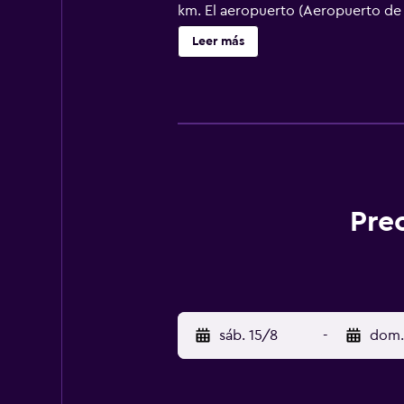
km. El aeropuerto (Aeropuerto de A
Leer más
Pre
sáb. 15/8
-
dom.