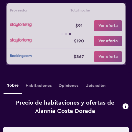
Proveedor
Total noche
$91
Ver oferta
$190
Ver oferta
$367
Ver oferta
Sobre
Habitaciones
Opiniones
Ubicación
Precio de habitaciones y ofertas de
Alannia Costa Dorada