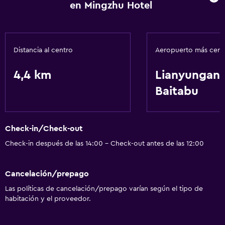
Cambio de divisas
en Mingzhu Hotel
Instalaciones para reuniones
Recepción 24 horas
Distancia al centro
Aeropuerto más cer
Lavandería
4,4 km
Lianyungan
Lavandería
Baitabu
Servicios de lavandería/tintorería
Servicios básicos
Check-in/Check-out
Wifi gratis
Check-in después de las 14:00 - Check-out antes de las 12:00
Aire acondicionado
Cancelación/prepago
Accesibilidad y adecuación
Las políticas de cancelación/prepago varían según el tipo de
Ascensor
habitación y el proveedor.