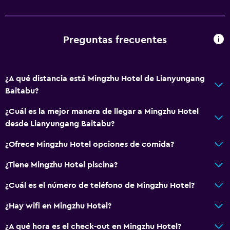
Baño
Secador de pelo
Preguntas frecuentes
Comedor
Restaurante
¿A qué distancia está Mingzhu Hotel de Lianyungang
Baitabu?
Actividades
Mesa de billar
¿Cuál es la mejor manera de llegar a Mingzhu Hotel
desde Lianyungang Baitabu?
General
¿Ofrece Mingzhu Hotel opciones de comida?
Espacio de almacenamiento
¿Tiene Mingzhu Hotel piscina?
Salud y seguridad
¿Cuál es el número de teléfono de Mingzhu Hotel?
Caja fuerte
¿Hay wifi en Mingzhu Hotel?
¿A qué hora es el check-out en Mingzhu Hotel?
Spa