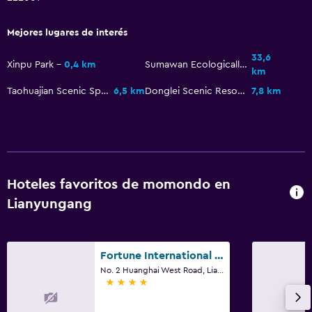
Mejores lugares de interés
33,6
Xinpu Park
0,4 km
Sumawan Ecologically Friendly Park
km
Taohuajian Scenic Spot
6,5 km
Donglei Scenic Resort
7,8 km
Hoteles favoritos de momondo en
Lianyungang
Fortune International Hotel (Ganyu Wanda Plaza)
No. 2 Huanghai West Road, Lianyungang
4 estrellas