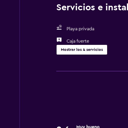
Servicios e inst
Playa privada
Caja fuerte
Mostrar los 4 servicios
Servicios básicos
Wifi gratis
Aire acondicionado
Salud y seguridad
Caja fuerte
Muy bueno