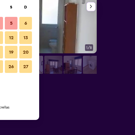
S
D
5
6
12
13
1/8
Otros
19
20
26
27
rellas