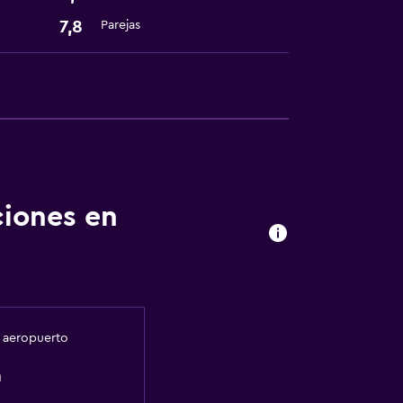
7,8
Parejas
ciones en
l aeropuerto
m