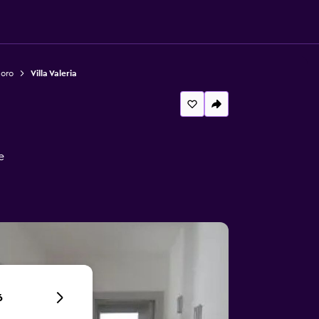
doro
Villa Valeria
e
6