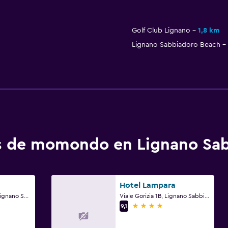
Golf Club Lignano
1,8 km
Lignano Sabbiadoro Beach
os de momondo en Lignano Sa
Hotel Lampara
Corso Degli Alisei 9, Lignano Sabbiadoro, Udine
Viale Gorizia 1B, Lignano Sabbiadoro, Udine
4 estrellas
9,1