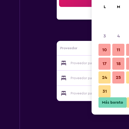
Bus
L
M
3
4
Proveedor
10
11
Proveedor para Villa Valeria
17
18
24
25
Proveedor para Villa Valeria
31
Proveedor para Villa Valeria
Más barato