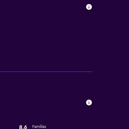
a
8,6
Familias