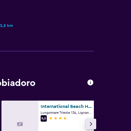
3,8 km
bbiadoro
International Beach Hotel
Lungomare Trieste 134, Lignano Sabbiadoro, Udine
4 estrellas
9,0