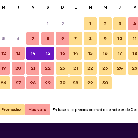
car
M
J
V
S
D
L
M
M
J
V
1
2
1
2
3
4
5
6
7
8
9
7
8
9
10
11
Pasillo
12
13
14
15
16
14
15
16
17
18
Ver precios
19
20
21
22
23
21
22
23
24
25
Fotos
26
27
28
29
30
28
29
30
Ver precios
Ver precios
Promedio
Más caro
En base a los precios promedio de hoteles de 3 est