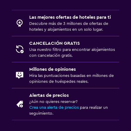
Sistema de entretenimiento
TV de pantalla plana
Las mejores ofertas de hoteles para ti
TV
Descubre más de 3 millones de ofertas de
hoteles y alojamientos en un solo lugar.
Aire libre
CANCELACIÓN GRATIS
Terraza/patio
Usa nuestro filtro para encontrar alojamientos
Área de picnic
con cancelación gratis.
Millones de opiniones
Zona de trabajo
Mira las puntuaciones basadas en millones de
Fax/fotocopiadora
opiniones de huéspedes reales.
Escritorio
Alertas de precios
¿Aún no quieres reservar?
Actividades
Crea una alerta de precios
para realizar un
seguimiento.
Juegos de mesa/rompecabezas