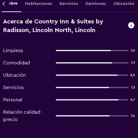
Sobre
Habitaciones
Servicios
Opiniones
Ubicación
Acerca de Country Inn & Suites by
Radisson, Lincoln North, Lincoln
Limpieza
7,6
Comodidad
7,7
Ubicación
8,6
Servicios
7,3
Personal
8,7
Relación calidad-
7,4
precio