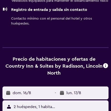
Vestíbulos equipados para mantener el distanciamiento físico
cubierta y gimnasio. No se permite la entrada a la piscina,
Registro de entrada y salida sin contacto
al gimnasio y al hidromasaje de niños menores de 14 años
sin la supervisión de un adulto.
Contacto mínimo con el personal del hotel y otros
huéspedes.
Precio de habitaciones y ofertas de
Country Inn & Suites by Radisson, Lincoln
North
dom. 16/8
-
lun. 17/8
2 huéspedes, 1 habitación