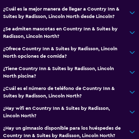
Cafetera
¿Cuál es la mejor manera de llegar a Country Inn &
Máquina expendedora (bebidas)
Suites by Radisson, Lincoln North desde Lincoln?
Máquina expendedora (botanas)
¿Se admiten mascotas en Country Inn & Suites by
Comedor
Radisson, Lincoln North?
¿Ofrece Country Inn & Suites by Radisson, Lincoln
Baño
North opciones de comida?
Ducha
¿Tiene Country Inn & Suites by Radisson, Lincoln
Tina de baño
North piscina?
Bañera de hidromasaje
¿Cuál es el número de teléfono de Country Inn &
Secador de pelo
Suites by Radisson, Lincoln North?
Aseo
¿Hay wifi en Country Inn & Suites by Radisson,
Papel higiénico
Lincoln North?
Baño privado
¿Hay un gimnasio disponible para los huéspedes de
Country Inn & Suites by Radisson, Lincoln North?
General