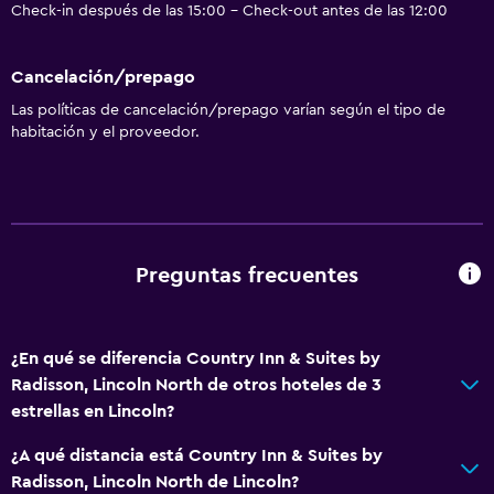
Check-in después de las 15:00 - Check-out antes de las 12:00
Ascensor disponible
Estacionamiento accesible
Cancelación/prepago
Para no fumadores
Las políticas de cancelación/prepago varían según el tipo de
Plantas superiores accesibles por ascensor
habitación y el proveedor.
Áreas designadas para fumadores
Entrada privada
Comedor
Preguntas frecuentes
Microondas
Restaurante
¿En qué se diferencia Country Inn & Suites by
Bar/lounge
Radisson, Lincoln North de otros hoteles de 3
Tetera/cafetera
estrellas en Lincoln?
Nevera
¿A qué distancia está Country Inn & Suites by
La comida se puede entregar en el alojamiento
Radisson, Lincoln North de Lincoln?