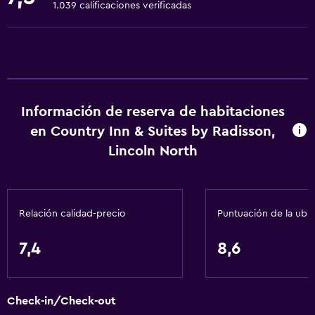
Artículos de aseo gratis
1.039 calificaciones verificadas
Champú
Alarma de humo
Calefacción
Gel de ducha
Información de reserva de habitaciones
Aire acondicionado
en Country Inn & Suites by Radisson,
Papeleras
Lincoln North
Acondicionador
Accesibilidad y adecuación
Relación calidad-precio
Puntuación de la ubi
Unidad accesible para personas en silla de ruedas
Mascotas permitidas bajo consulta (pueden aplicar cargos
7,4
8,6
extra)
Accesibilidad
Check-in/Check-out
Ascensor