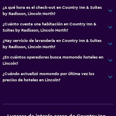
Habitaciones familiares
¿A qué hora es el check-out en Country Inn & Suites
by Radisson, Lincoln North?
Chimenea
Zona de estar
¿Cuánto cuesta una habitación en Country Inn &
Suites by Radisson, Lincoln North?
Posibilidad de habitaciones conectadas
Sofá
¿Hay servicio de lavandería en Country Inn & Suites
by Radisson, Lincoln North?
Teléfono
Alfombrado
¿En cuántos operadores busca momondo hoteles en
Lincoln?
Servicios y facilidades
¿Cuándo actualizó momondo por última vez los
Centro de negocios
precios de hoteles en Lincoln?
Servicio de despertador
Instalaciones para reuniones
Servicio de habitaciones
Acceso con tarjeta