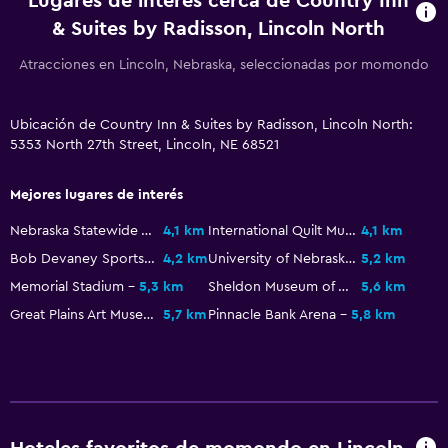
Lugares de interés cerca de Country Inn
Check-out exprés
& Suites by Radisson, Lincoln North
Recepción 24 horas
Atracciones en Lincoln, Nebraska, seleccionadas por momondo
Habitación
Ubicación de Country Inn & Suites by Radisson, Lincoln North:
Enchufe cerca de la cama
5353 North 27th Street, Lincoln, NE 68521
Despertador
Mejores lugares de interés
Sofá cama
Nebraska Statewide Arboretum
4,1 km
International Quilt Museum
4,1 km
Perchero
Bob Devaney Sports Center
4,2 km
University of Nebraska State Museum
5,2 km
Memorial Stadium
5,3 km
Sheldon Museum of Art
5,6 km
Salud y seguridad
Great Plains Art Museum
5,7 km
Pinnacle Bank Arena
5,8 km
Limpieza diaria
Botiquín de primeros auxilios
Seguridad las 24 horas
Caja fuerte