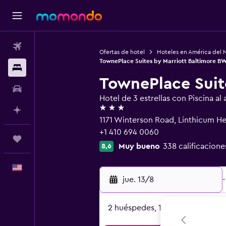
Vuelos
Ofertas de hotel
Hoteles en América del 
TownePlace Suites by Marriott Baltimore BW
Alojamientos
TownePlace Suite
Autos
Hotel de 3 estrellas con Piscina al a
3 estrellas
Planifica con IA
1171 Winterson Road, Linthicum H
+1 410 694 0060
Trips
Muy bueno
338 calificacione
8,6
Español
jue. 13/8
-
2 huéspedes, 1 habitación