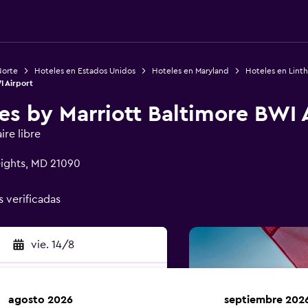
Norte
Hoteles en Estados Unidos
Hoteles en Maryland
Hoteles en Lint
I Airport
s by Marriott Baltimore BWI 
ire libre
eights, MD 21090
s verificadas
vie. 14/8
agosto 2026
septiembre 202