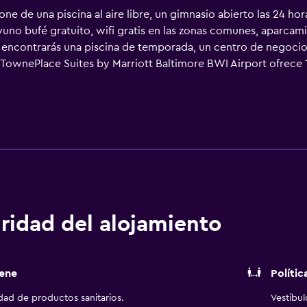
ne de una piscina al aire libre, un gimnasio abierto las 24 ho
yuno bufé gratuito, wifi gratis en las zonas comunes, aparcami
 encontrarás una piscina de temporada, un centro de negocios
. TownePlace Suites by Marriott Baltimore BWI Airport ofrece 
tán vestidas con ropa de cama de alta calidad. Se ofrece una 
ón y películas de pago. En este hotel de 3 estrellas, los aloj
aca de cocina, microondas y utensilios de cocina. Los baños 
ersonal gratuitos y secador de pelo. Este hotel en Linthicum
as personas de negocios incluyen escritorio y teléfono; se ofre
ambién incluyen cafetera y tetera y tabla de planchar con plan
 y cambio de sábanas. Se ofrece servicio de limpieza todos los
n una piscina al aire libre y gimnasio abierto las 24 horas. No 
os sin la supervisión de un adulto. No se permite la entrada a
ridad del alojamiento
ticar las actividades de ocio y esparcimiento que se indican 
ique un recargo).
ene
Polític
idad de productos sanitarios.
Vestíbu