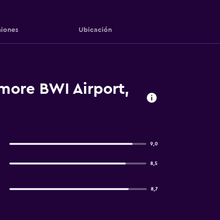
iones
Ubicación
more BWI Airport,
9,0
8,5
8,7