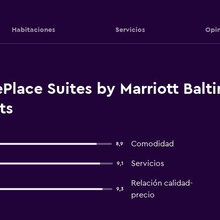
Habitaciones
Servicios
Opin
lace Suites by Marriott Balti
ts
Comodidad
8,9
Servicios
9,1
Relación calidad-
9,3
precio