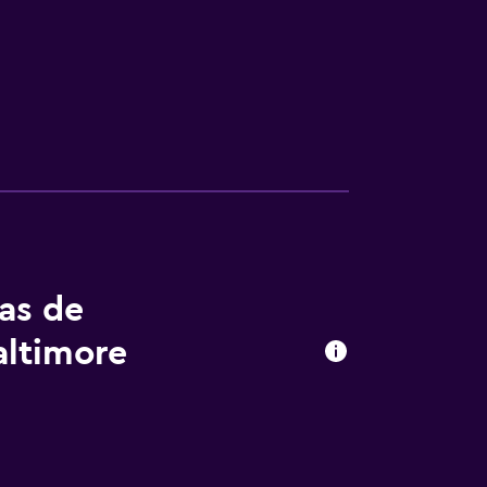
tas de
altimore