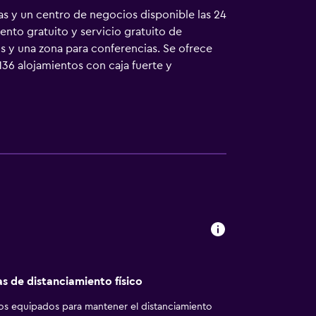
ras y un centro de negocios disponible las 24
ento gratuito y servicio gratuito de
 y una zona para conferencias. Se ofrece
136 alojamientos con caja fuerte y
televisión de pantalla plana de 32 pulgadas
amientos incluyen cocina con
están equipados con ducha y bañera
 Heights ofrece acceso a Internet por cable
cen llamadas locales gratuitas (pueden existir
cha. Es posible solicitar juegos de cama
 días. Los servicios de ocio y
se permite la entrada a la piscina y al
 la piscina y al gimnasio a huéspedes
más abajo en las instalaciones o cerca del
as de distanciamiento físico
los equipados para mantener el distanciamiento