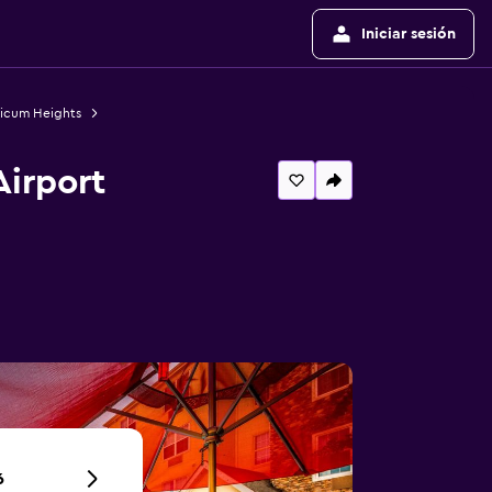
Iniciar sesión
hicum Heights
Airport
6