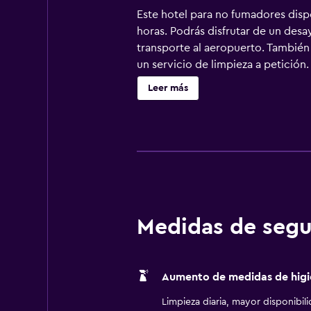
Este hotel para no fumadores dispo
horas. Podrás disfrutar de un desa
transporte al aeropuerto. También
un servicio de limpieza a petición
periódicos gratuitos. Las camas es
Leer más
con canales por cable de suscripci
frigorífico/congelador grande, pl
combinadas, artículos de higiene p
y wifi gratis. Los servicios para l
restricciones). Las habitaciones t
hipoalergénicos, cambio de toallas
esparcimiento en este hotel incluye
gimnasio de niños menores de 16 añ
Medidas de segu
menores de 16 años. Se pueden prac
alojamiento (es posible que se apl
Aumento de medidas de higi
Limpieza diaria, mayor disponibil