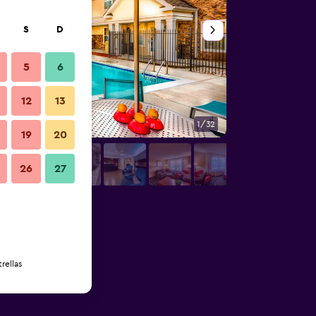
S
D
5
6
12
13
1/32
Edificio
19
20
26
27
rellas