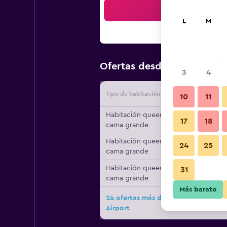
Bus
L
M
$112
Ofertas desde
/
Oferta má
3
4
Tipo de habitación
Proveedo
10
11
Habitación queen, 1
17
18
cama grande
Habitación queen, 1
24
25
cama grande
Habitación queen, 1
31
cama grande
Más barato
24 ofertas más de TownePlace Suite
Airport