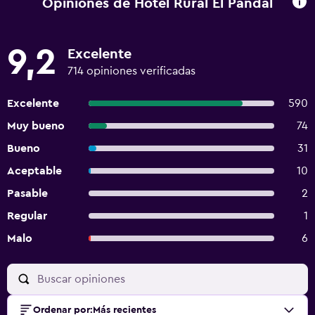
Opiniones de Hotel Rural El Pandal
9,2
Excelente
714 opiniones verificadas
Excelente
590
Muy bueno
74
Bueno
31
Aceptable
10
Pasable
2
Regular
1
Malo
6
Ordenar por
:
Más recientes