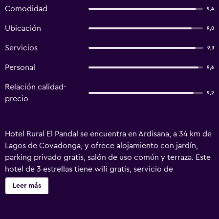
Comodidad
9,4
Ubicación
9,0
Servicios
9,3
Personal
9,6
Relación calidad-
9,2
precio
Hotel Rural El Pandal se encuentra en Ardisana, a 34 km de
Lagos de Covadonga, y ofrece alojamiento con jardín,
parking privado gratis, salón de uso común y terraza. Este
hotel de 3 estrellas tiene wifi gratis, servicio de
habitaciones y mostrador de información turística. Hay
Leer más
bar. En el hotel, cada habitación tiene escritorio, TV de
pantalla plana, baño privado, ropa de cama y toallas. Las
habitaciones incluyen armario. La clientela puede