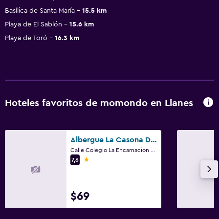
Basílica de Santa María
15.5 km
Playa de El Sablón
15.6 km
Playa de Toró
16.3 km
Hoteles favoritos de momondo en Llanes
Albergue La Casona Del Peregrino
Calle Colegio La Encarnacion Edificio 3, Llanes, Asturias (Provincia)
1 estrella
7,6
$69