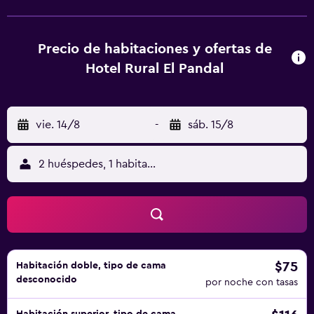
practicar actividades en Ardisana y alrededores, como
senderismo. Bufones de Pría está a 25 km del alojamiento,
y Ruta del Cares está a 30 km. El aeropuerto (Aeropuerto
Precio de habitaciones y ofertas de
de Santander) está a 106 km.
Hotel Rural El Pandal
vie. 14/8
-
sáb. 15/8
2 huéspedes, 1 habitación
$75
Habitación doble, tipo de cama
desconocido
por noche con tasas