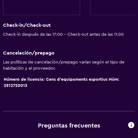
Extinguidor
Calefacción
Check-in/Check-out
Gel de ducha
Check-in después de las 17:00 - Check-out antes de las 11:00
Baño
Cancelación/prepago
Baño compartido
Las políticas de cancelación/prepago varían según el tipo de
Ducha
habitación y el proveedor.
Tina de baño
Número de licencia: Cens d’equipaments esportius Núm:
Aseo
2512720013
Papel higiénico
Accesibilidad y adecuación
Mascotas permitidas bajo consulta (pueden aplicar cargos
Preguntas frecuentes
extra)