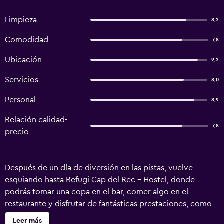
Limpieza
8,2
Comodidad
7,8
Ubicación
9,2
Servicios
8,0
Personal
8,9
Relación calidad-
7,8
precio
Después de un día de diversión en las pistas, vuelve
esquiando hasta Refugi Cap del Rec - Hostel, donde
podrás tomar una copa en el bar, comer algo en el
restaurante y disfrutar de fantásticas prestaciones, como
forfait y conexión wifi gratis. Refugi Cap del Rec - Hostel
Leer más