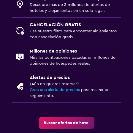
Descubre más de 3 millones de ofertas de
Venta de pases de esquí
hoteles y alojamientos en un solo lugar.
Mostrador de información turística
CANCELACIÓN GRATIS
Usa nuestro filtro para encontrar alojamientos
Estacionamiento y transporte
con cancelación gratis.
Estacionamiento en la calle
Millones de opiniones
Estacionamiento gratuito
Mira las puntuaciones basadas en millones de
opiniones de huéspedes reales.
Salud y seguridad
Alertas de precios
Botiquín de primeros auxilios
¿Aún no quieres reservar?
Crea una alerta de precios
para realizar un
seguimiento.
Buscar ofertas de hotel