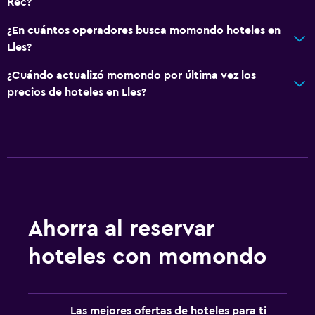
Rec?
General
¿En cuántos operadores busca momondo hoteles en
Lles?
Habitaciones familiares
Vista a la montaña
¿Cuándo actualizó momondo por última vez los
precios de hoteles en Lles?
Piso de mosaico/mármol
Bodega de esquí
Ideal para familias
Comidas para niños
Buffet infantil
Ahorra al reservar
Zona cubierta de juegos
Equipo infantil para zona de juegos al aire libre
hoteles con momondo
Servicios y facilidades
Renta de equipo de esquí (en las instalaciones)
Las mejores ofertas de hoteles para ti