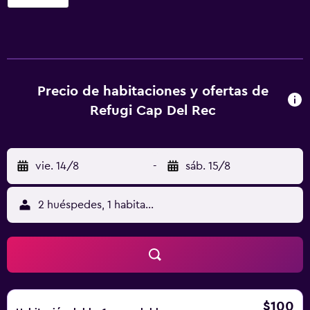
tiene 4 alojamientos. Los huéspedes pueden navegar por
la web gracias a nuestro acceso a Internet wifi gratis. Los
baños están equipados con bañera o ducha. Los servicios
de ocio y esparcimiento en este albergue incluyen acceso
directo a las pistas de esquí. Se pueden practicar las
actividades de ocio y esparcimiento que se indican más
Precio de habitaciones y ofertas de
abajo en las instalaciones o cerca del alojamiento (es
Refugi Cap Del Rec
posible que se aplique un recargo).
vie. 14/8
-
sáb. 15/8
2 huéspedes, 1 habitación
$100