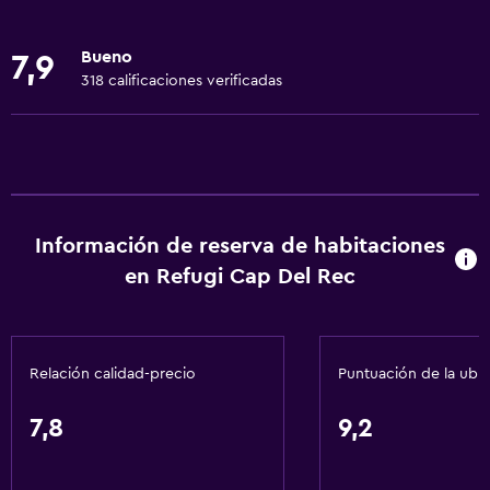
Bicicletas
Pesca
Bueno
7,9
Juegos de mesa/rompecabezas
318 calificaciones verificadas
Sala de juegos
Ciclismo
Esquí
Paseos a caballo
Información de reserva de habitaciones
A pie de pista
en Refugi Cap Del Rec
Servicios básicos
Wifi gratis
Relación calidad-precio
Puntuación de la ubi
Wifi disponible en todas las instalaciones
Internet
7,8
9,2
Ropa de cama
Toallas