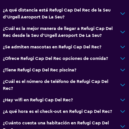
Estacionamiento accesible
Para no fumadores
¿A qué distancia está Refugi Cap Del Rec de la Seu
d'Urgell Aeroport De La Seu?
Almohada sin plumas
¿Cuál es la mejor manera de llegar a Refugi Cap Del
Aire libre
Rec desde la Seu d'Urgell Aeroport De La Seu?
Terraza/patio
¿Se admiten mascotas en Refugi Cap Del Rec?
Parrilla
¿Ofrece Refugi Cap Del Rec opciones de comida?
Área de picnic
¿Tiene Refugi Cap Del Rec piscina?
Jardín
¿Cuál es el número de teléfono de Refugi Cap Del
Comedor
Rec?
Menús para dietas especiales (bajo petición)
¿Hay wifi en Refugi Cap Del Rec?
Bar de tapas
¿A qué hora es el check-out en Refugi Cap Del Rec?
Restaurante
¿Cuánto cuesta una habitación en Refugi Cap Del
Bar/lounge