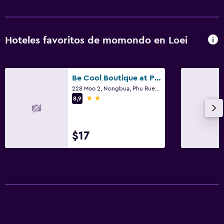
Hoteles favoritos de momondo en Loei
Be Cool Boutique at Phu Ruea
228 Moo 2, Nongbua, Phu Ruea, Loei
2 estrellas
8,9
$17