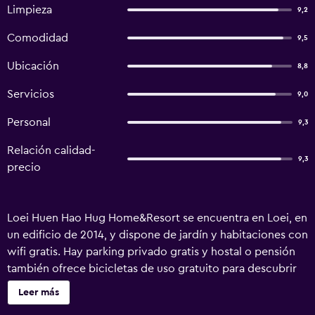
Limpieza
9,2
Comodidad
9,5
Ubicación
8,8
Servicios
9,0
Personal
9,3
Relación calidad-
9,3
precio
Loei Huen Hao Hug Home&Resort se encuentra en Loei, en
un edificio de 2014, y dispone de jardín y habitaciones con
wifi gratis. Hay parking privado gratis y hostal o pensión
también ofrece bicicletas de uso gratuito para descubrir
los alrededores. En el hostal o pensión, cada habitación
Leer más
tiene aire acondicionado, escritorio, terraza con vistas al