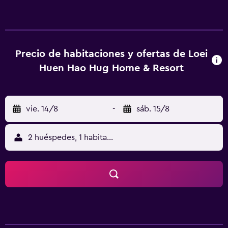
jardín, baño privado, TV de pantalla plana, ropa de cama y
toallas. Las habitaciones cuentan con nevera. La clientela
puede practicar actividades en Loei y alrededores, como
ciclismo. El aeropuerto (Aeropuerto de Loei) está a 6 km,
y el alojamiento ofrece servicio de traslado de pago para
Precio de habitaciones y ofertas de Loei
ir o volver del aeropuerto.
Huen Hao Hug Home & Resort
vie. 14/8
-
sáb. 15/8
2 huéspedes, 1 habitación