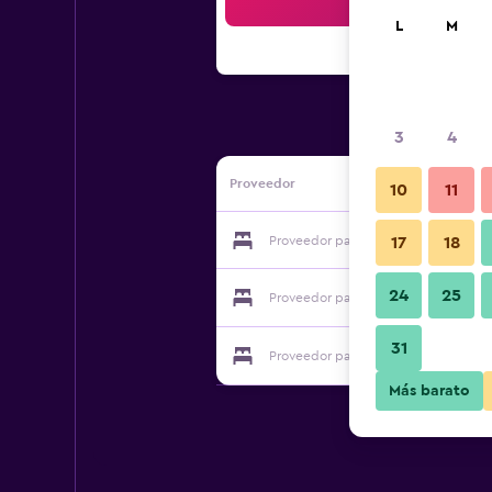
Bus
L
M
3
4
Proveedor
10
11
Proveedor para Pension Belchite
17
18
24
25
Proveedor para Pension Belchite
31
Proveedor para Pension Belchite
Más barato