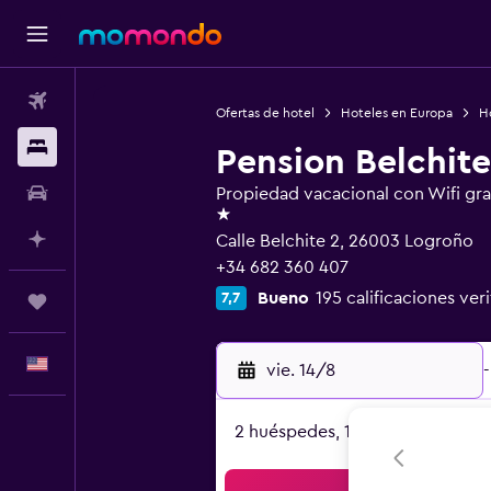
Vuelos
Ofertas de hotel
Hoteles en Europa
H
Alojamientos
Pension Belchite
Autos
Propiedad vacacional con Wifi gra
1 estrella
Planifica con IA
Calle Belchite 2, 26003 Logroño
+34 682 360 407
Bueno
195 calificaciones ver
7,7
Trips
Español
vie. 14/8
-
2 huéspedes, 1 habitación