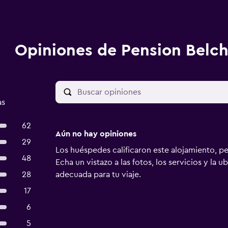
Opiniones de Pension Belch
as
62
Aún no hay opiniones
29
Los huéspedes calificaron este alojamiento, p
48
Echa un vistazo a las fotos, los servicios y la u
28
adecuada para tu viaje.
17
6
5