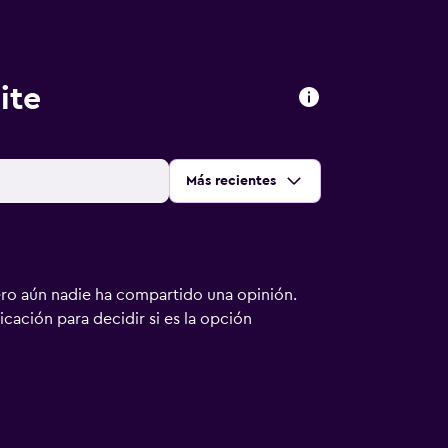
ite
Ordenar por
:
Más recientes
ero aún nadie ha compartido una opinión.
bicación para decidir si es la opción