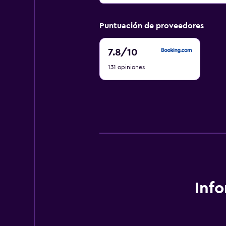
Puntuación de proveedores
7.8
7.8
/10
de
131 opiniones
10
Inf