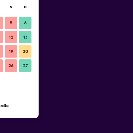
S
D
5
6
12
13
19
20
26
27
rellas