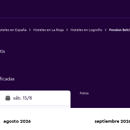
oteles en España
Hoteles en La Rioja
Hoteles en Logroño
Pension Belc
tis
ificadas
Fotos
sáb. 15/8
agosto 2026
septiembre 202