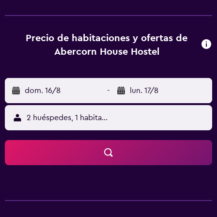
cargo y asistencia turística y para la compra de entradas,
¡no te faltará de nada! Serivicos de negocios y otros
Tendrás servicio de recepción las 24 horas, resguardo de
equipaje y lavandería a tu disposición. Ubicación del
Precio de habitaciones y ofertas de
establecimiento Al reservar tu estadía en Abercorn House,
Abercorn House Hostel
en la zona de Hammersmith, en Londres, te encontrarás a
4 minutos en auto de Centro comercial Westfield London
y a 7 minutos en auto de Hyde Park. Hospédate en este
dom. 16/8
-
lun. 17/8
hostel y estarás a 7,3 km de Palacio de Buckingham, así
como a 7,7 km de Piccadilly Circus. Para Comer Este hostel
pone a tu disposición una cafetería para que comas un
2 huéspedes, 1 habitación
snack u otra cosa ligera. Cargos Opcionales Acceso a
internet por wifi en las habitaciones: GBP 1 por hora (la
tarifa puede variar). Internet wifi en las zonas comunes:
GBP 1.00 por hora (la tarifa puede variar). La lista anterior
puede estar incompleta. Además, es posible que los
impuestos no estén incluidos. Importes sujetos a cambios.
Check-In El Checkin empieza a las 14:00 El Checkin termina
a las 0:00 La Edad minima de Checkin 18 Puede aplicarse