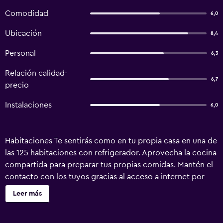
Comodidad
6,0
Ubicación
8,4
Personal
6,3
Relación calidad-
6,7
precio
Instalaciones
6,0
Habitaciones Te sentirás como en tu propia casa en una de
las 125 habitaciones con refrigerador. Aprovecha la cocina
compartida para preparar tus propias comidas. Mantén el
contacto con los tuyos gracias al acceso a internet por
wifi con cargo. El cuarto de baño dispone de ducha y
Leer más
secador de pelo. Servicios Con un jardín donde descansar
y comodidades, como acceso a internet por wifi con