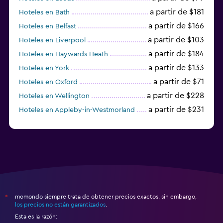
a partir de $181
Hoteles en Bath
a partir de $166
Hoteles en Belfast
a partir de $103
Hoteles en Liverpool
a partir de $184
Hoteles en Haywards Heath
a partir de $133
Hoteles en York
a partir de $71
Hoteles en Oxford
a partir de $228
Hoteles en Wellington
a partir de $231
Hoteles en Appleby-in-Westmorland
a partir de $69
Hoteles en Mánchester
momondo siempre trata de obtener precios exactos, sin embargo,
*
los precios no están garantizados
.
Esta es la razón: