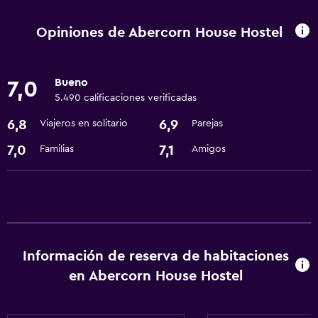
Lavandería
Servicios de lavandería/tintorería
Opiniones de Abercorn House Hostel
Comedor
Bueno
7,0
Cafetería
5.490 calificaciones verificadas
Nevera
6,8
6,9
Viajeros en solitario
Parejas
Accesibilidad y adecuación
7,0
7,1
Familias
Amigos
Ascensor
General
Espacio de almacenamiento
Información de reserva de habitaciones
Servicios y facilidades
en Abercorn House Hostel
Recepción 24 horas