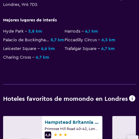
Londres, W6 7DS
Mejores lugares de interés
Hyde Park
3,8 km
Harrods
4,1 km
Palacio de Buckingham
5,7 km
Piccadilly Circus
6,3 km
Leicester Square
6,6 km
Trafalgar Square
6,7 km
Charing Cross
6,7 km
Hoteles favoritos de momondo en Londres
Hampstead Britannia Hotel
Primrose Hill Road 40-42, Londres
3 estrellas
6,8