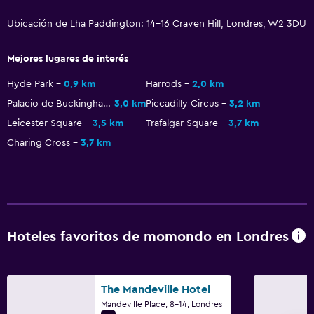
Aire libre
Jardín
Ubicación de Lha Paddington: 14-16 Craven Hill, Londres, W2 3DU
Mejores lugares de interés
Hyde Park
0,9 km
Harrods
2,0 km
Palacio de Buckingham
3,0 km
Piccadilly Circus
3,2 km
Leicester Square
3,5 km
Trafalgar Square
3,7 km
Charing Cross
3,7 km
Hoteles favoritos de momondo en Londres
The Mandeville Hotel
Mandeville Place, 8-14, Londres