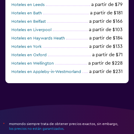
a partir de $79
Hoteles en Leeds
a partir de $181
Hoteles en Bath
a partir de $166
Hoteles en Belfast
a partir de $103
Hoteles en Liverpool
a partir de $184
Hoteles en Haywards Heath
a partir de $133
Hoteles en York
a partir de $71
Hoteles en Oxford
a partir de $228
Hoteles en Wellington
a partir de $231
Hoteles en Appleby-in-Westmorland
a partir de $69
Hoteles en Mánchester
momondo siempre trata de obtener precios exactos, sin embargo,
*
los precios no están garantizados
.