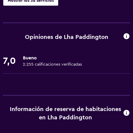
Mostrar los 38 servicios
Servicios básicos
Wifi gratis
Wifi disponible en todas las instalaciones
Opiniones de Lha Paddington
Internet
Ropa de cama
Bueno
7,0
Extinguidor
2.255 calificaciones verificadas
Aire acondicionado
Alarma de humo
Calefacción
Papeleras
Información de reserva de habitaciones
Accesibilidad y adecuación
en Lha Paddington
Habitación hipoalergénica