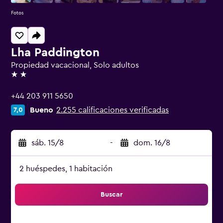
Fotos
Lha Paddington
Propiedad vacacional, Solo adultos
2 estrellas
+44 203 911 5650
Bueno
2.255 calificaciones verificadas
7,0
sáb. 15/8
-
dom. 16/8
2 huéspedes, 1 habitación
Buscar