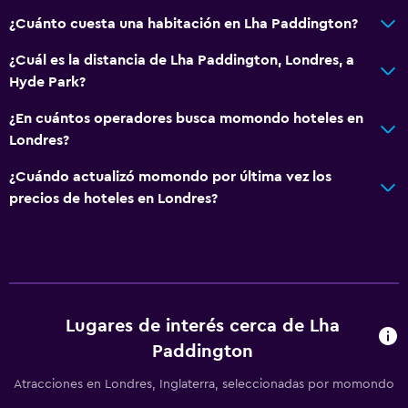
Caja fuerte
¿Cuánto cuesta una habitación en Lha Paddington?
Recepción 24 horas
Acceso con tarjeta
¿Cuál es la distancia de Lha Paddington, Londres, a
Hyde Park?
Zona de trabajo
¿En cuántos operadores busca momondo hoteles en
Fax/fotocopiadora
Londres?
Escritorio
¿Cuándo actualizó momondo por última vez los
precios de hoteles en Londres?
Comedor
Tetera eléctrica
Nevera
Lugares de interés cerca de Lha
Sistema de entretenimiento
Paddington
Sala de estar/TV compartida
Atracciones en Londres, Inglaterra, seleccionadas por momondo