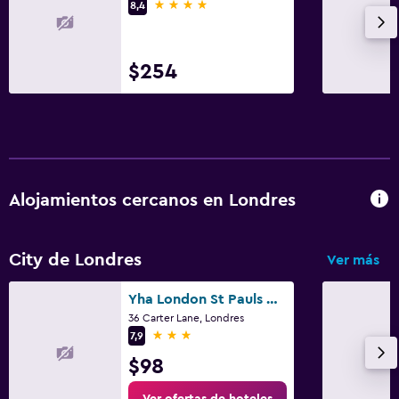
4 estrellas
8,4
$254
Alojamientos cercanos en Londres
City de Londres
Ver más
Yha London St Pauls Hostel
36 Carter Lane, Londres
3 estrellas
7,9
$98
Ver ofertas de hoteles