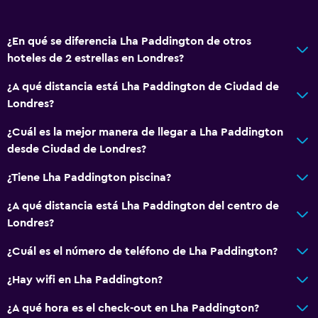
Enchufe cerca de la cama
Armario o clóset
¿En qué se diferencia Lha Paddington de otros
hoteles de 2 estrellas en Londres?
General
¿A qué distancia está Lha Paddington de Ciudad de
Habitaciones insonorizadas
Londres?
Insonorización
¿Cuál es la mejor manera de llegar a Lha Paddington
Alfombrado
desde Ciudad de Londres?
¿Tiene Lha Paddington piscina?
Salud y seguridad
¿A qué distancia está Lha Paddington del centro de
Cámaras CCTV en el exterior
Londres?
Seguridad las 24 horas
¿Cuál es el número de teléfono de Lha Paddington?
Cámaras CCTV en zonas comunes
¿Hay wifi en Lha Paddington?
Servicios y facilidades
¿A qué hora es el check-out en Lha Paddington?