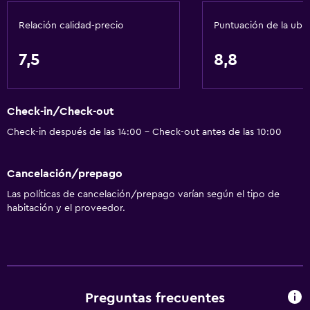
Para no fumadores
Relación calidad-precio
Puntuación de la ubi
Solo adultos
Ascensor
7,5
8,8
Ascensor disponible
Áreas designadas para fumadores
Check-in/Check-out
Baño
Check-in después de las 14:00 - Check-out antes de las 10:00
Secador de pelo
Cancelación/prepago
Aseo
Las políticas de cancelación/prepago varían según el tipo de
Papel higiénico
habitación y el proveedor.
Ducha
Baño privado
Habitación
Preguntas frecuentes
Perchero