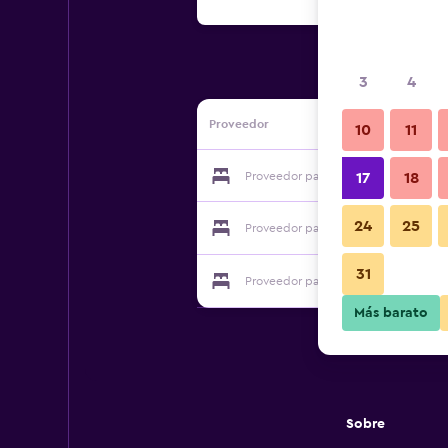
3
4
Proveedor
10
11
Proveedor para B&B A Casa di Nonna
17
18
24
25
Proveedor para B&B A Casa di Nonna
31
Proveedor para B&B A Casa di Nonna
Más barato
Sobre