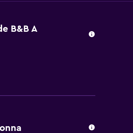
 de B&B A
Nonna