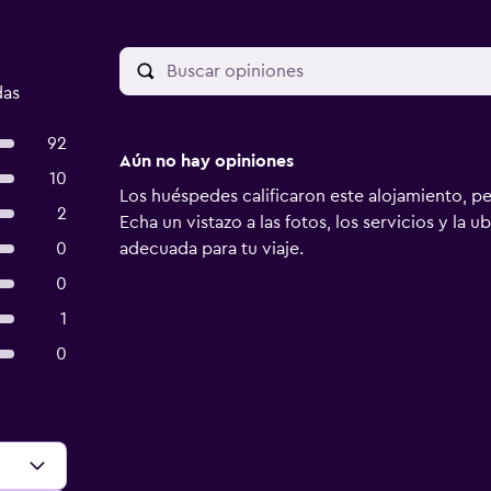
das
92
Aún no hay opiniones
10
Los huéspedes calificaron este alojamiento, p
2
Echa un vistazo a las fotos, los servicios y la u
0
adecuada para tu viaje.
0
1
0