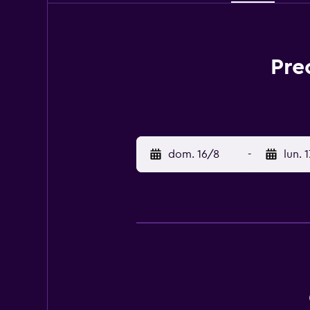
Pre
dom. 16/8
-
lun. 