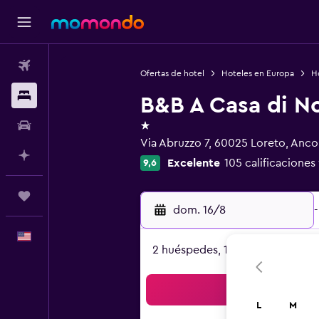
Vuelos
Ofertas de hotel
Hoteles en Europa
Ho
Alojamientos
B&B A Casa di N
1 estrella
Autos
Via Abruzzo 7, 60025 Loreto, Anc
Planifica con IA
Excelente
105 calificaciones
9,6
Trips
dom. 16/8
-
Español
2 huéspedes, 1 habitación
Bus
L
M