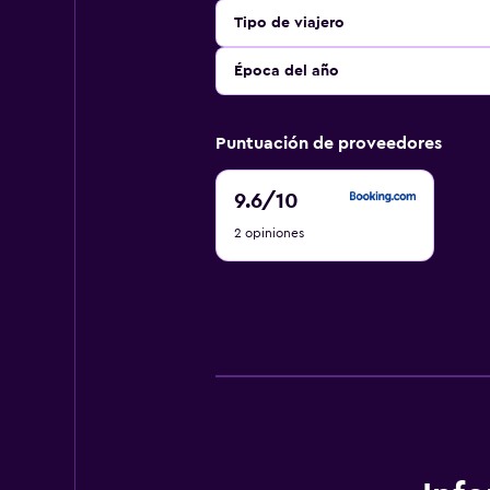
Tipo de viajero
Época del año
Puntuación de proveedores
9.6
9.6
/10
de
2 opiniones
10