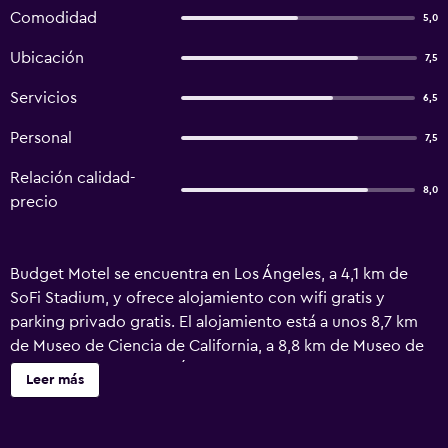
Comodidad
5,0
Ubicación
7,5
Servicios
6,5
Personal
7,5
Relación calidad-
8,0
precio
Budget Motel se encuentra en Los Ángeles, a 4,1 km de
SoFi Stadium, y ofrece alojamiento con wifi gratis y
parking privado gratis. El alojamiento está a unos 8,7 km
de Museo de Ciencia de California, a 8,8 km de Museo de
Historia Natural de Los Ángeles y a 12 km de Staples
Leer más
Center. Este alojamiento libre de humo está a 8,3 km de LA
Memorial Coliseum. El personal del alojamiento puede dar
información en la recepción 24 horas. Teatro Microsoft