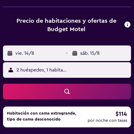
está a 12 km del alojamiento, y Museo del Automóvil
Petersen está a 14 km. El aeropuerto (Aeropuerto
municipal de Hawthorne) está a 7 km.
Precio de habitaciones y ofertas de
Budget Motel
vie. 14/8
-
sáb. 15/8
2 huéspedes, 1 habitación
$114
Habitación con cama extragrande,
tipo de cama desconocido
por noche con tasas