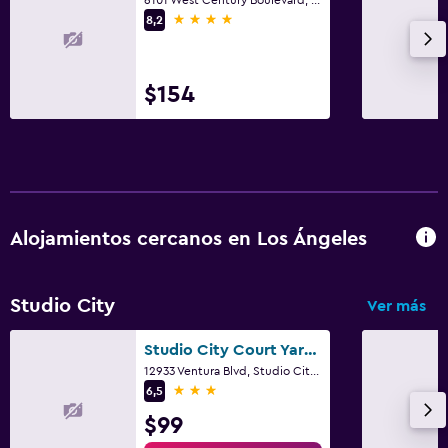
4 estrellas
8,2
$154
Alojamientos cercanos en Los Ángeles
Studio City
Ver más
Studio City Court Yard Hotel
12933 Ventura Blvd, Studio City, Los Ángeles, CA
3 estrellas
6,5
$99