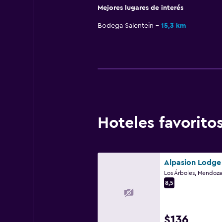
Mejores lugares de interés
Bodega Salentein
15,3 km
Hoteles favorit
Alpasion Lodge
Los Árboles, Mendoza
8,5
$136