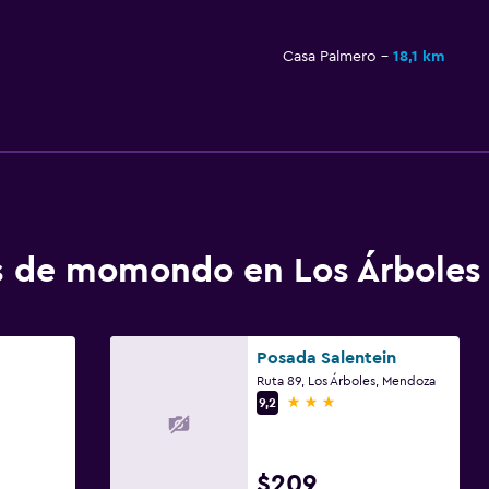
Casa Palmero
18,1 km
os de momondo en Los Árboles
Posada Salentein
Ruta 89, Los Árboles, Mendoza
3 estrellas
9,2
$209