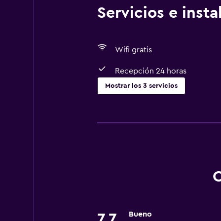
Servicios e inst
Wifi gratis
Recepción 24 horas
Mostrar los 3 servicios
Lavandería
Servicios de lavandería/tintorería
Servicios básicos
Wifi gratis
O
Bueno
7,7