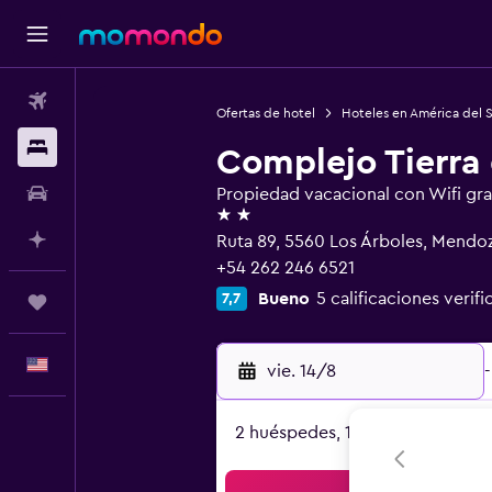
Vuelos
Ofertas de hotel
Hoteles en América del 
Alojamientos
Complejo Tierra 
Autos
Propiedad vacacional con Wifi gra
2 estrellas
Planifica con IA
Ruta 89, 5560 Los Árboles, Mendo
+54 262 246 6521
Bueno
5 calificaciones verifi
7,7
Trips
Español
vie. 14/8
-
2 huéspedes, 1 habitación