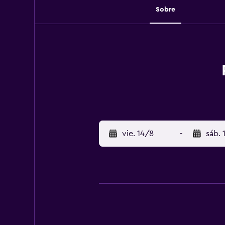
Sobre
vie. 14/8
-
sáb. 