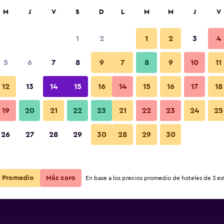
car
M
J
V
S
D
L
M
M
J
V
1
2
1
2
3
4
5
6
7
8
9
7
8
9
10
11
12
13
14
15
16
14
15
16
17
18
Ver precios
ol
19
20
21
22
23
21
22
23
24
25
26
27
28
29
30
28
29
30
Ver precios
ol
Ver precios
ol
Promedio
Más caro
En base a los precios promedio de hoteles de 3 est