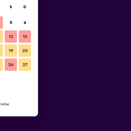
S
D
5
6
12
13
19
20
26
27
rellas