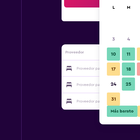
Bus
L
M
3
4
Proveedor
10
11
Proveedor para Complejo Tierra de S
17
18
24
25
Proveedor para Complejo Tierra de S
31
Proveedor para Complejo Tierra de S
Más barato