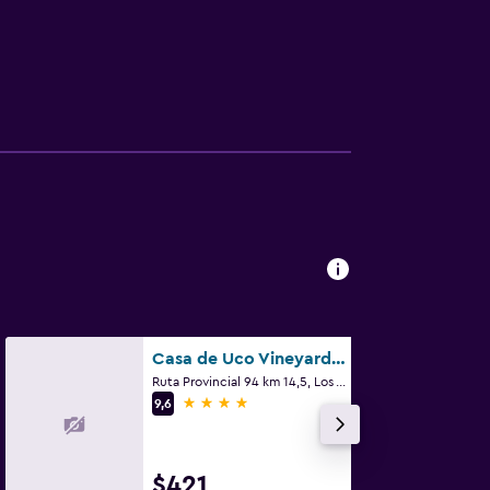
Casa de Uco Vineyards and Wine Resort
Ruta Provincial 94 km 14,5, Los Árboles, Mendoza
4 estrellas
9,6
$421