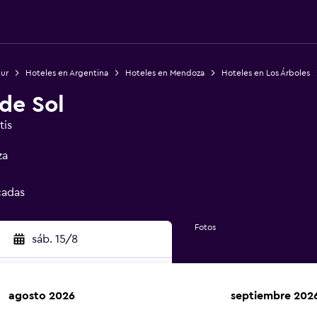
Sur
Hoteles en Argentina
Hoteles en Mendoza
Hoteles en Los Árboles
de Sol
tis
za
cadas
Fotos
sáb. 15/8
agosto 2026
septiembre 202