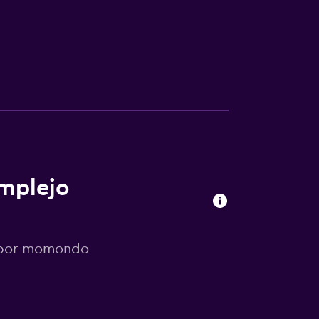
omplejo
s por momondo