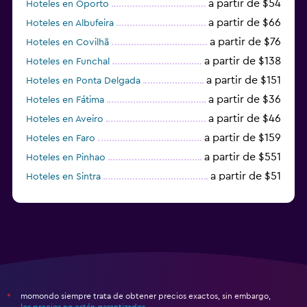
a partir de $54
Hoteles en Oporto
a partir de $66
Hoteles en Albufeira
a partir de $76
Hoteles en Covilhã
a partir de $138
Hoteles en Funchal
a partir de $151
Hoteles en Ponta Delgada
a partir de $36
Hoteles en Fátima
a partir de $46
Hoteles en Aveiro
a partir de $159
Hoteles en Faro
a partir de $551
Hoteles en Pinhao
a partir de $51
Hoteles en Sintra
a partir de $191
Hoteles en Lagos
momondo siempre trata de obtener precios exactos, sin embargo,
*
los precios no están garantizados
.