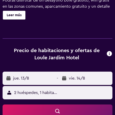
Podrás disfrutar de un desayuno bufé gratuito, wifi gratis
en las zonas comunes, aparcamiento gratuito y un detalle
de bienvenida gratuito. Otras instalaciones incluyen una
Leer más
cafetería, café o té en las zonas comunes y un centro de
negocios. Loule Jardim Hotel ofrece 52 alojamientos con
aire acondicionado, minibar y caja fuerte. Las camas están
vestidas con ropa de cama de alta calidad. Se ofrece una
televisión LED de 36 pulgadas con canales por cable. Los
huéspedes pueden navegar por la web gracias a nuestro
Precio de habitaciones y ofertas de
acceso a Internet wifi gratis. Los servicios para las
Loule Jardim Hotel
personas de negocios incluyen escritorio y teléfono. Las
habitaciones también incluyen secador de pelo y cortinas
opacas. Se ofrece servicio de limpieza todos los días. Los
jue. 13/8
-
vie. 14/8
servicios de ocio y esparcimiento en este hotel incluyen
una piscina al aire libre y gimnasio. Se pueden practicar las
actividades de ocio y esparcimiento que se indican más
2 huéspedes, 1 habitación
abajo en las instalaciones o cerca del alojamiento (es
posible que se aplique un recargo).