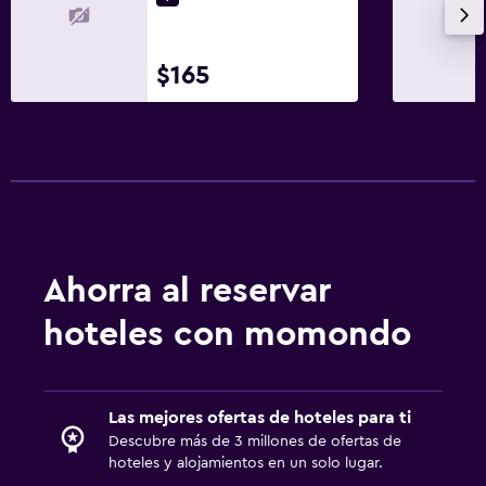
Canotaje
Ciclismo
Paseos a caballo
$165
Senderismo
Compras
General
Habitaciones familiares
Posibilidad de habitaciones conectadas
Ahorra al reservar
Espacio de almacenamiento
hoteles con momondo
Habitaciones insonorizadas
Insonorización
Teléfono
Las mejores ofertas de hoteles para ti
Descubre más de 3 millones de ofertas de
Alfombrado
hoteles y alojamientos en un solo lugar.