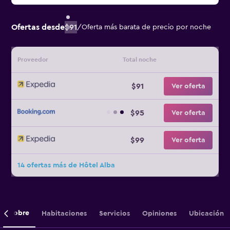
Ofertas desde
$91
/
Oferta más barata de precio por noche
Proveedor
Total noche
$91
Ver oferta
$95
Ver oferta
$99
Ver oferta
14 ofertas más de Hôtel Alba
Sobre
Habitaciones
Servicios
Opiniones
Ubicación