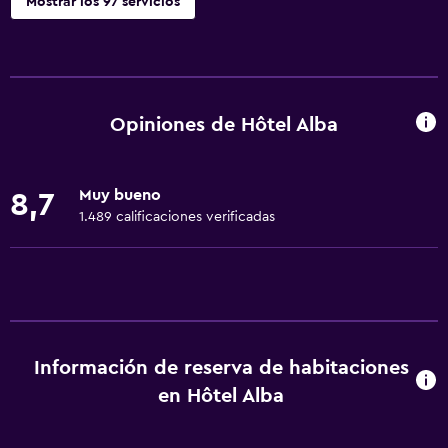
Mostrar los 97 servicios
Accesibilidad y adecuación
Unidad accesible para personas en silla de ruedas
Para no fumadores
Opiniones de Hôtel Alba
Lavabo bajo
Fregadero bajo
Muy bueno
8,7
Almohada sin plumas
1.489 calificaciones verificadas
Entrada privada
Mascotas permitidas bajo consulta (pueden aplicar cargos
extra)
Accesibilidad
Ducha adaptada para silla de ruedas
Información de reserva de habitaciones
Ascensor
en Hôtel Alba
Silla para ducha