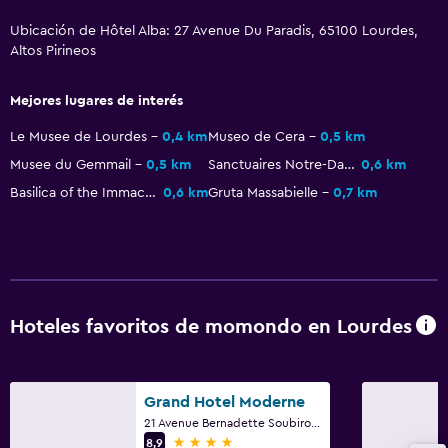
Ducha italiana
Ubicación de Hôtel Alba: 27 Avenue Du Paradis, 65100 Lourdes,
Altos Pirineos
Comedor
Mejores lugares de interés
Almuerzos para llevar
Menús para dietas especiales (bajo petición)
Le Musee de Lourdes
0,4 km
Museo de Cera
0,5 km
Musee du Gemmail
0,5 km
Sanctuaires Notre-Dame de Lourdes
0,6 km
Restaurante
Basilica of the Immaculate Conception
0,6 km
Gruta Massabielle
0,7 km
Bar/lounge
La comida se puede entregar en el alojamiento
Bar de tapas
Desayuno en la habitación
Hoteles favoritos de momondo en Lourdes
Actividades
Bicicletas
Grand Hotel Moderne
Golf
21 Avenue Bernadette Soubirous, Lourdes, Altos Pirineos
4 estrellas
8,9