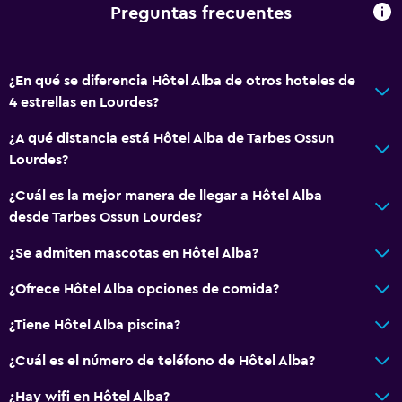
Wifi gratis
Preguntas frecuentes
Ropa de cama
Toallas
¿En qué se diferencia Hôtel Alba de otros hoteles de
Champú
4 estrellas en Lourdes?
Gel de ducha
¿A qué distancia está Hôtel Alba de Tarbes Ossun
Papeleras
Lourdes?
Servicios y facilidades
¿Cuál es la mejor manera de llegar a Hôtel Alba
desde Tarbes Ossun Lourdes?
Servicio de despertador
Cambio de divisas
¿Se admiten mascotas en Hôtel Alba?
Instalaciones para reuniones
¿Ofrece Hôtel Alba opciones de comida?
Servicio de habitaciones
¿Tiene Hôtel Alba piscina?
Mostrador de información turística
¿Cuál es el número de teléfono de Hôtel Alba?
Acceso con tarjeta
Check-out exprés
¿Hay wifi en Hôtel Alba?