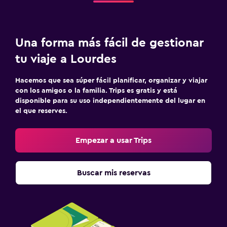
Sistema de entretenimiento
TV de pantalla plana
Una forma más fácil de gestionar
TV por cable o vía satélite
tu viaje a Lourdes
Sala de estar/TV compartida
Hacemos que sea súper fácil planificar, organizar y viajar
TV
con los amigos o la familia. Trips es gratis y está
disponible para su uso independientemente del lugar en
Lavandería
el que reserves.
Lavandería
Empezar a usar Trips
Servicio de planchado
Servicios de lavandería/tintorería
Buscar mis reservas
Habitación
Camas extralargas (+2 m)
Enchufe cerca de la cama