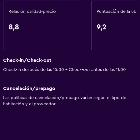
Ascensor disponible
Relación calidad-precio
Puntuación de la ubi
Estacionamiento accesible
Habitación hipoalergénica
8,8
9,2
Inodoro con barras de apoyo
Plantas superiores accesibles por ascensor
Servicios básicos
Check-in/Check-out
Wifi disponible en todas las instalaciones
Check-in después de las 15:00 - Check-out antes de las 11:00
Internet
Cancelación/prepago
Extinguidor
Las políticas de cancelación/prepago varían según el tipo de
Artículos de aseo gratis
habitación y el proveedor.
Alarma de humo
Calefacción
Aire acondicionado