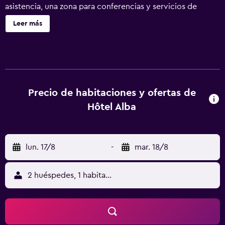
asistencia, una zona para conferencias y servicios de
conserjería. Hôtel ALBA ofrece 237 alojamientos con caja
Leer más
fuerte y secador de pelo. Se ofrece una televisión LED de
49 pulgadas con canales por satélite. Los baños están
equipados con bañera o ducha con cabezal de ducha tipo
lluvia y artículos de higiene personal gratuitos. Los
huéspedes pueden navegar por la web gracias a nuestro
acceso a Internet wifi gratis. Los servicios para las
Precio de habitaciones y ofertas de
personas de negocios incluyen escritorio y teléfono. Se
Hôtel Alba
ofrece servicio de limpieza todos los días. Se pueden
practicar las actividades de ocio y esparcimiento que se
indican más abajo en las instalaciones o cerca del
lun. 17/8
-
mar. 18/8
alojamiento (es posible que se aplique un recargo).
2 huéspedes, 1 habitación