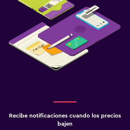
Armario o clóset
Aire libre
Jardín
Terraza/patio
Zona de trabajo
Fax/fotocopiadora
Escritorio
Ideal para familias
Cuna/cama nido disponibles
Comidas para niños
Recibe notificaciones cuando los precios
bajen