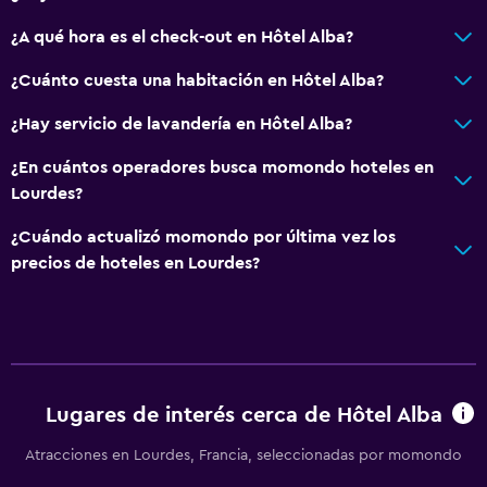
Check-in/check-out privado
¿A qué hora es el check-out en Hôtel Alba?
Recepción 24 horas
¿Cuánto cuesta una habitación en Hôtel Alba?
Salas de conferencia
¿Hay servicio de lavandería en Hôtel Alba?
Caja fuerte
Capilla/templo
¿En cuántos operadores busca momondo hoteles en
Lourdes?
Baño
¿Cuándo actualizó momondo por última vez los
Inodoro con cisterna alta
precios de hoteles en Lourdes?
Secador de pelo
Baño privado
Inodoro adaptado
Tina de baño
Lugares de interés cerca de Hôtel Alba
Aseo
Atracciones en Lourdes, Francia, seleccionadas por momondo
Papel higiénico