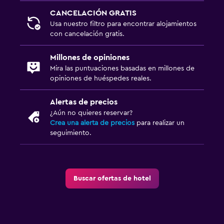
Salud y seguridad
CANCELACIÓN GRATIS
Limpieza diaria
Usa nuestro filtro para encontrar alojamientos
con cancelación gratis.
Cámaras CCTV en zonas comunes
Cámaras CCTV en el exterior
Millones de opiniones
Mira las puntuaciones basadas en millones de
Seguridad las 24 horas
opiniones de huéspedes reales.
Botiquín de primeros auxilios
Alertas de precios
Caja fuerte
¿Aún no quieres reservar?
Crea una alerta de precios
para realizar un
Estacionamiento y transporte
seguimiento.
Estacionamiento
Traslado al aeropuerto (con cargos)
Buscar ofertas de hotel
Estacionamiento privado
Servicio de traslado (cargo adicional)
Carga de vehículos eléctricos