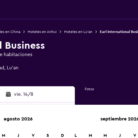
les en China
Hoteles en Anhui
Hoteles en Lu’an
Earl International Bus
l Business
de habitaciones
ad, Lu’an
Fotos
vie. 14/8
agosto 2026
septiembre 202
car
M
J
V
S
D
L
M
M
J
V