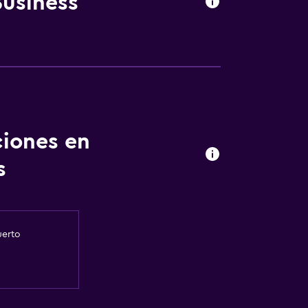
Business
ciones en
s
uerto