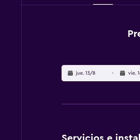
Pr
jue. 13/8
-
vie. 
Servicios e inst