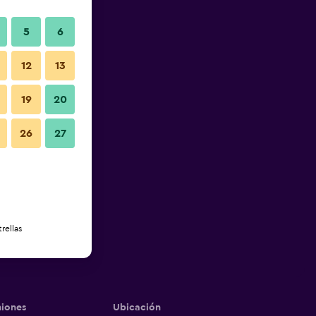
5
6
12
13
19
20
26
27
rellas
iones
Ubicación