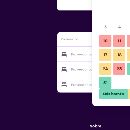
3
4
Proveedor
10
11
Proveedor para Earl International Bus
17
18
24
25
Proveedor para Earl International Bus
31
Proveedor para Earl International Bus
Más barato
Sobre