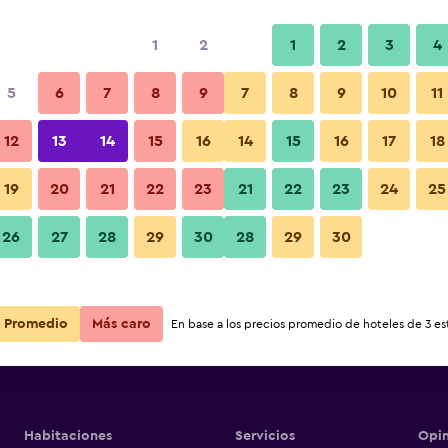
1
2
1
2
3
4
5
6
7
8
9
7
8
9
10
11
12
13
14
15
16
14
15
16
17
18
Ver precios
iness
19
20
21
22
23
21
22
23
24
25
26
27
28
29
30
28
29
30
Ver precios
iness
Ver precios
iness
Promedio
Más caro
En base a los precios promedio de hoteles de 3 est
Habitaciones
Servicios
Opin