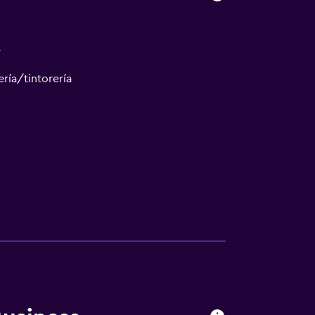
s
ría/tintorería