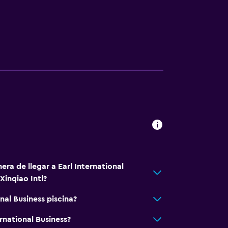
era de llegar a Earl International
Xinqiao Intl?
onal Business piscina?
ernational Business?