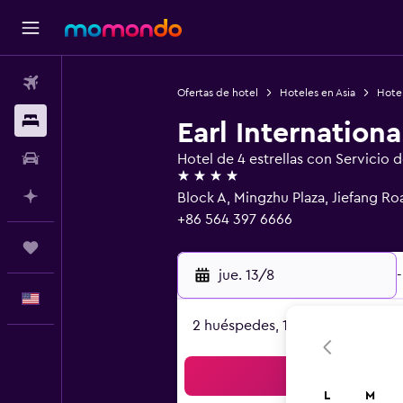
Vuelos
Ofertas de hotel
Hoteles en Asia
Hote
Alojamientos
Earl Internationa
Autos
Hotel de 4 estrellas con Servicio 
4 estrellas
Planifica con IA
Block A, Mingzhu Plaza, Jiefang Ro
+86 564 397 6666
Trips
jue. 13/8
-
Español
2 huéspedes, 1 habitación
Bus
L
M