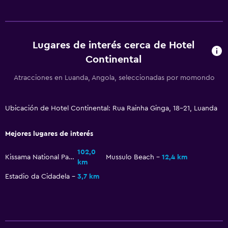
Botiquín de primeros auxilios
Cámaras CCTV en zonas comunes
Cámaras CCTV en el exterior
Lugares de interés cerca de Hotel
Seguridad las 24 horas
Continental
Atracciones en Luanda, Angola, seleccionadas por momondo
Estacionamiento y transporte
Estacionamiento en la calle
Ubicación de Hotel Continental: Rua Rainha Ginga, 18-21, Luanda
Traslado al aeropuerto (con cargos)
Estacionamiento gratuito
Mejores lugares de interés
Servicio de traslado (cargo adicional)
102,0
Kissama National Park
Mussulo Beach
12,4 km
km
Baño
Estadio da Cidadela
3,7 km
Secador de pelo
Aseo
Albornoz