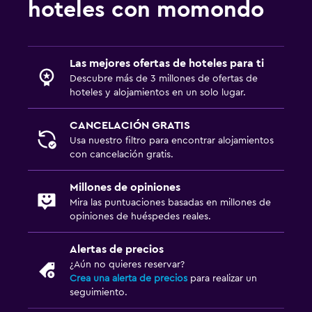
hoteles con momondo
Tienda de regalos
Instalaciones para deportes acuáticos
Las mejores ofertas de hoteles para ti
Ideal para familias
Descubre más de 3 millones de ofertas de
hoteles y alojamientos en un solo lugar.
Comidas para niños
Buffet infantil
CANCELACIÓN GRATIS
Usa nuestro filtro para encontrar alojamientos
con cancelación gratis.
Aire libre
Terraza/patio
Millones de opiniones
Mira las puntuaciones basadas en millones de
opiniones de huéspedes reales.
Habitación
Armario o clóset
Alertas de precios
¿Aún no quieres reservar?
Crea una alerta de precios
para realizar un
Gimnasio
seguimiento.
Gimnasio