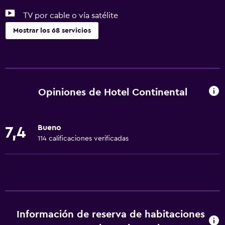
TV por cable o vía satélite
Mostrar los 68 servicios
Comedor
Tetera eléctrica
Almuerzos para llevar
Opiniones de Hotel Continental
Menús para dietas especiales (bajo petición)
Comedor
Bueno
7,4
Bar de tapas
114 calificaciones verificadas
Restaurante
Bar/lounge
Desayuno en la habitación
Tetera
Información de reserva de habitaciones
Nevera