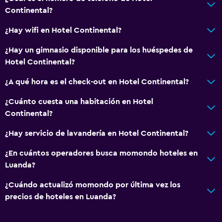
Artículos de aseo gratis
Continental?
Alarma de humo
¿Hay wifi en Hotel Continental?
Aire acondicionado
¿Hay un gimnasio disponible para los huéspedes de
Hotel Continental?
Accesibilidad y adecuación
¿A qué hora es el check-out en Hotel Continental?
Habitaciones para no fumadores disponibles
Accesibilidad
¿Cuánto cuesta una habitación en Hotel
Continental?
Ascensor
Inodoro con barras de apoyo
¿Hay servicio de lavandería en Hotel Continental?
Plantas superiores accesibles por ascensor
¿En cuántos operadores busca momondo hoteles en
Áreas designadas para fumadores
Luanda?
¿Cuándo actualizó momondo por última vez los
Salud y seguridad
precios de hoteles en Luanda?
Limpieza diaria