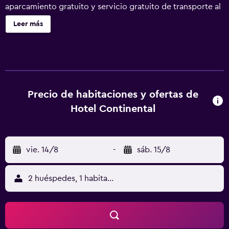
aparcamiento gratuito y servicio gratuito de transporte al
aeropuerto. También encontrarás un bar-cafetería, una
Leer más
terraza en la azotea y un centro de negocios disponible las
24 horas. Hotel Continental ofrece 83 alojamientos con
aire acondicionado, minibar y caja fuerte. Las habitaciones
disponen de balcón o patio con mobiliario. Estos
alojamientos con decoraciones diferentes disponen de
comedor independiente. Se ofrece una televisión de
Precio de habitaciones y ofertas de
plasma con canales por satélite de suscripción y películas
Hotel Continental
de estreno. Los baños están equipados con bañera o
ducha con bañera profunda y cabezal de ducha tipo lluvia.
También disponen de albornoces, artículos de higiene
vie. 14/8
-
sáb. 15/8
personal gratuitos y secador de pelo. Los huéspedes
pueden navegar por la web gracias a nuestro acceso a
Internet wifi gratis. Los servicios para las personas de
2 huéspedes, 1 habitación
negocios incluyen escritorio y teléfono. Se ofrece servicio
de limpieza todos los días. Los servicios de ocio y
esparcimiento en este hotel incluyen gimnasio abierto las
24 horas.