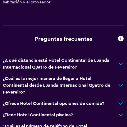
habitación y el proveedor.
General
Vista al mar
Habitaciones insonorizadas
Insonorización
Preguntas frecuentes
Teléfono
Piso de mosaico/mármol
¿A qué distancia está Hotel Continental de Luanda
Independiente
Internacional Quatro de Fevereiro?
Espacio de almacenamiento
¿Cuál es la mejor manera de llegar a Hotel
Continental desde Luanda Internacional Quatro de
Servicios básicos
Fevereiro?
Wifi gratis
¿Ofrece Hotel Continental opciones de comida?
Wifi disponible en todas las instalaciones
Internet
¿Tiene Hotel Continental piscina?
Extinguidor
¿Cuál es el número de teléfono de Hotel