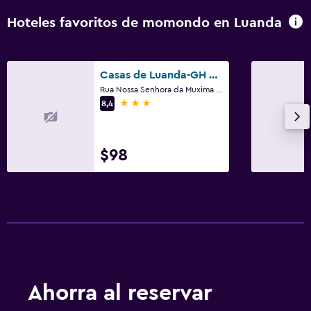
Hoteles favoritos de momondo en Luanda
Lavandería
Lavandería
Servicio de planchado
Casas de Luanda-GH Kinaxixe
Rua Nossa Senhora da Muxima 46, Luanda
Servicios de lavandería/tintorería
3 estrellas
8,4
Sistema de entretenimiento
$98
TV de pantalla plana
TV por cable o vía satélite
Zona de trabajo
Fax/fotocopiadora
Escritorio
Ahorra al reservar
Actividades