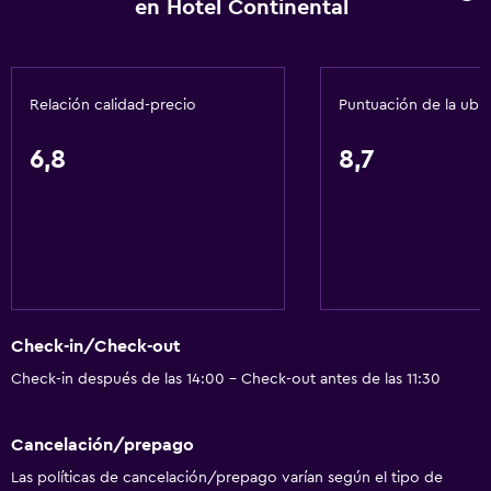
en Hotel Continental
La comida se puede entregar en el alojamiento
Servicios y facilidades
Relación calidad-precio
Puntuación de la ubi
Salas de conferencia
Cajero automático/banco
6,8
8,7
Centro de negocios
Renta de autos
Servicio de despertador
Servicio de conserjería
Caja fuerte
Check-in/Check-out
Cambio de divisas
Check-in después de las 14:00 - Check-out antes de las 11:30
Instalaciones para reuniones
Servicio de habitaciones
Cancelación/prepago
Recepción 24 horas
Las políticas de cancelación/prepago varían según el tipo de