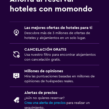
hoteles con momondo
Salud y seguridad
Limpieza diaria
Botiquín de primeros auxilios
Las mejores ofertas de hoteles para ti
Cámaras CCTV en zonas comunes
Descubre más de 3 millones de ofertas de
hoteles y alojamientos en un solo lugar.
Cámaras CCTV en el exterior
Caja fuerte
CANCELACIÓN GRATIS
Usa nuestro filtro para encontrar alojamientos
con cancelación gratis.
Piscina y spa
Masajes
Millones de opiniones
Bar en la piscina
Mira las puntuaciones basadas en millones de
opiniones de huéspedes reales.
Piscina al aire libre
Piscina con vista
Alertas de precios
¿Aún no quieres reservar?
Crea una alerta de precios
para realizar un
Lavandería
seguimiento.