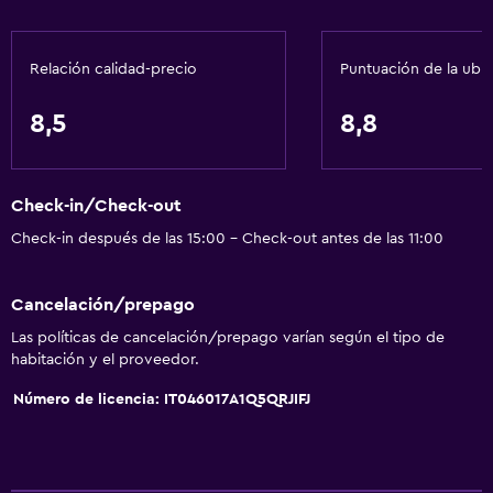
Recepción 24 horas
Relación calidad-precio
Puntuación de la ubi
General
Vista a una calle tranquila
8,5
8,8
Habitaciones familiares
Vista al jardín
Check-in/Check-out
Piso de parquet o madera noble
Check-in después de las 15:00 - Check-out antes de las 11:00
Pantuflas
Posibilidad de habitaciones conectadas
Cancelación/prepago
Sofá
Las políticas de cancelación/prepago varían según el tipo de
Teléfono
habitación y el proveedor.
Alfombrado
Número de licencia: IT046017A1Q5QRJIFJ
Vista a la piscina
Espacio de almacenamiento