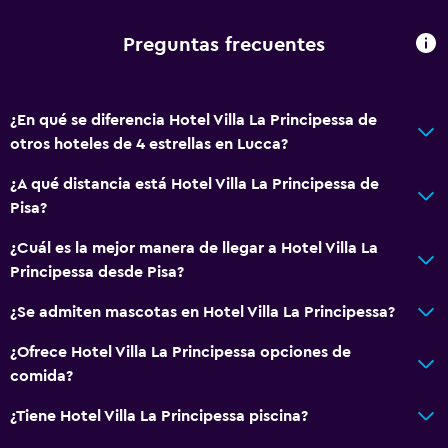
Servicios básicos
Preguntas frecuentes
Wifi gratis
Wifi disponible en todas las instalaciones
¿En qué se diferencia Hotel Villa La Principessa de
Internet
otros hoteles de 4 estrellas en Lucca?
Toallas
¿A qué distancia está Hotel Villa La Principessa de
Extinguidor
Pisa?
Champú
¿Cuál es la mejor manera de llegar a Hotel Villa La
Alarma de humo
Principessa desde Pisa?
Calefacción
¿Se admiten mascotas en Hotel Villa La Principessa?
Gel de ducha
Aire acondicionado
¿Ofrece Hotel Villa La Principessa opciones de
comida?
Papeleras
¿Tiene Hotel Villa La Principessa piscina?
Baño