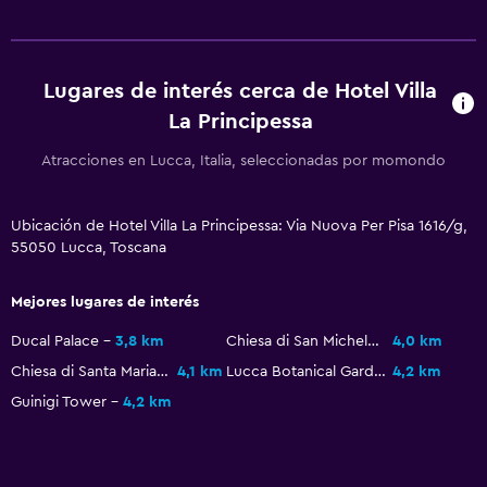
Ascensor disponible
Hipoalergénico
Para no fumadores
Lugares de interés cerca de Hotel Villa
Almohada sin plumas
La Principessa
Plantas superiores accesibles por ascensor
Atracciones en Lucca, Italia, seleccionadas por momondo
Plantas superiores accesibles por escaleras
Ubicación de Hotel Villa La Principessa: Via Nuova Per Pisa 1616/g,
Comedor
55050 Lucca, Toscana
Minibar
Mejores lugares de interés
Menús para dietas especiales (bajo petición)
Bar de tapas
Ducal Palace
3,8 km
Chiesa di San Michele in Foro
4,0 km
Chiesa di Santa Maria Forisportam
4,1 km
Lucca Botanical Gardens
4,2 km
Restaurante
Guinigi Tower
4,2 km
Bar/lounge
Desayuno en la habitación
La comida se puede entregar en el alojamiento