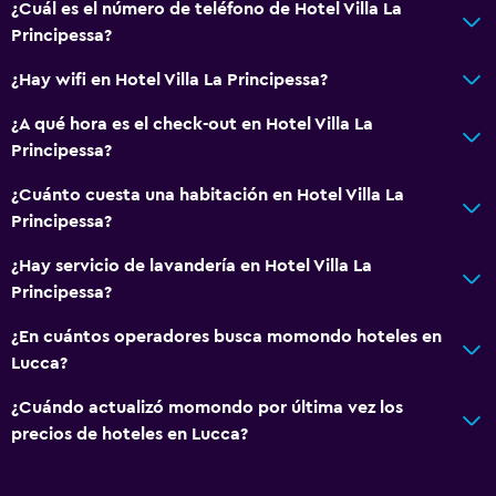
¿Cuál es el número de teléfono de Hotel Villa La
Ducha
Principessa?
Gorro de baño
¿Hay wifi en Hotel Villa La Principessa?
Tina de baño
¿A qué hora es el check-out en Hotel Villa La
Bidé
Principessa?
Secador de pelo
¿Cuánto cuesta una habitación en Hotel Villa La
Aseo
Principessa?
Bañera al aire libre
¿Hay servicio de lavandería en Hotel Villa La
Papel higiénico
Principessa?
Baño privado
¿En cuántos operadores busca momondo hoteles en
Lucca?
Accesibilidad y adecuación
Mascotas permitidas bajo consulta (pueden aplicar cargos
¿Cuándo actualizó momondo por última vez los
extra)
precios de hoteles en Lucca?
Ascensor