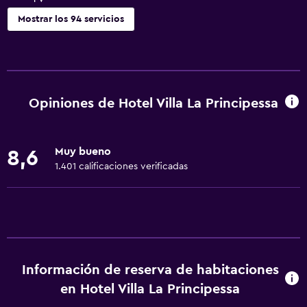
Mostrar los 94 servicios
Servicios y facilidades
Salas de conferencia
Centro de negocios
Opiniones de Hotel Villa La Principessa
Servicio de conserjería
Caja fuerte
Muy bueno
8,6
Cambio de divisas
1.401 calificaciones verificadas
Instalaciones para reuniones
Servicio de habitaciones
Acceso con llave
Masaje de pies
Información de reserva de habitaciones
Check-out exprés
en Hotel Villa La Principessa
Check-in/check-out privado