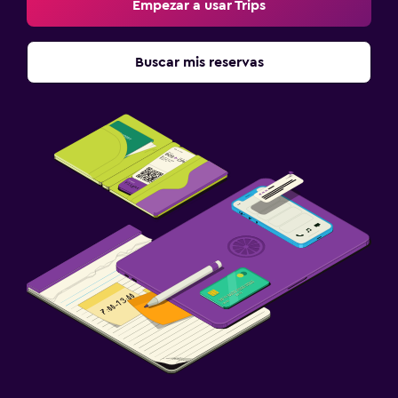
Empezar a usar Trips
Ideal para familias
Cuna/cama nido disponibles
Buscar mis reservas
Comidas para niños
Servicios de cuidado de niños (con cargos)
Aire libre
Sillas de playa
Jardín
Zona de trabajo
Fax/fotocopiadora
Escritorio