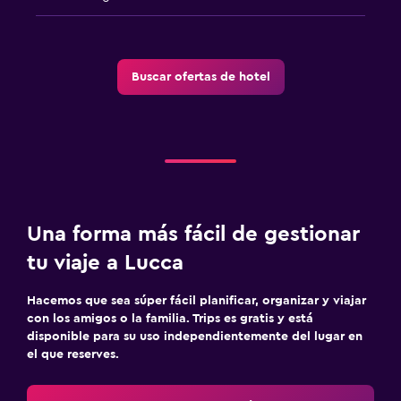
Lavandería
Servicio de planchado
Servicios de lavandería/tintorería
Buscar ofertas de hotel
Plancha para pantalones
Habitación
Enchufe cerca de la cama
Despertador
Una forma más fácil de gestionar
Armario o clóset
tu viaje a Lucca
Actividades
Hacemos que sea súper fácil planificar, organizar y viajar
Juegos de mesa/rompecabezas
con los amigos o la familia. Trips es gratis y está
disponible para su uso independientemente del lugar en
Sala de juegos
el que reserves.
Golf