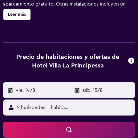
aparcamiento gratuito. Otras instalaciones incluyen un
bar-cafetería, una piscina de temporada y un centro de
Leer más
negocios. Villa La Principessa ofrece 40 alojamientos, con
acceso por pasillos exteriores y minibar y caja fuerte. Las
camas están vestidas con edredón de plumas. Se ofrece
una televisión de pantalla plana en todas las habitaciones.
Los baños están equipados con bidé, artículos de higiene
personal gratuitos y secador de pelo. Los huéspedes
Precio de habitaciones y ofertas de
pueden navegar por la web gracias a nuestro acceso a
Hotel Villa La Principessa
Internet wifi gratis. Los servicios para las personas de
negocios incluyen escritorio y sillas de oficina, además de
teléfono; se ofrecen llamadas locales gratuitas (pueden
vie. 14/8
-
sáb. 15/8
existir restricciones). Se ofrece servicio de limpieza todos
los días. Los servicios de ocio y esparcimiento en este
hotel incluyen piscina al aire libre de temporada.
2 huéspedes, 1 habitación