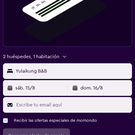
2 huéspedes, 1 habitación
Yulaikung B&B
sáb. 15/8
dom. 16/8
Recibir las ofertas especiales de momondo