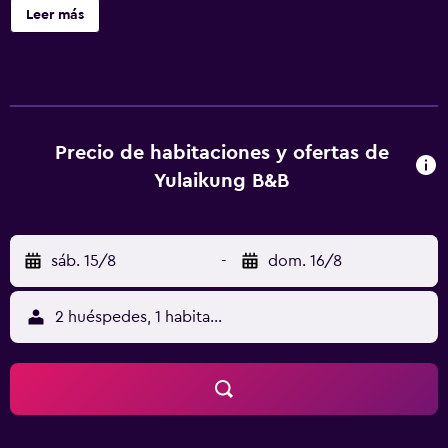
de traslado desde la estación de tren. Otras instalaciones
Leer más
incluyen servicio de transporte hasta la estación de tren.
No se ofrece servicio de limpieza. Yulaikung B&B ofrece 7
alojamientos con aire acondicionado, botella de agua
gratuita y cafetera y tetera. Las habitaciones disponen de
balcón o patio. Cada alojamiento tiene un mobiliario y
decoración diferentes. Se ofrece una televisión LCD con
Precio de habitaciones y ofertas de
canales por cable. Los baños están equipados con ducha,
Yulaikung B&B
zapatillas, artículos de higiene personal gratuitos y
secador de pelo. Los huéspedes pueden navegar por la
web gracias a nuestro acceso a Internet wifi gratis.
sáb. 15/8
-
dom. 16/8
2 huéspedes, 1 habitación