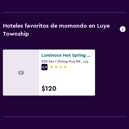
Hoteles favoritos de momondo en Luye
Township
Luminous Hot Spring Resort & Spa
200 Sec.1 Zhong-Hua Rd., Luye Township
4 estrellas
6,9
$120